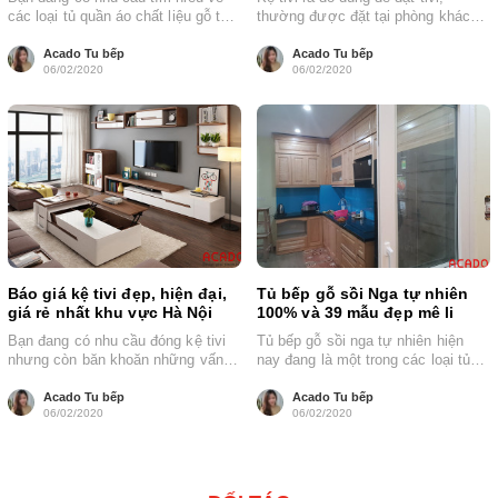
các loại tủ quần áo chất liệu gỗ tự
thường được đặt tại phòng khách
nhiên.Nhưng chưa...
của mỗi gia đình,...
Acado Tu bếp
Acado Tu bếp
06/02/2020
06/02/2020
Báo giá kệ tivi đẹp, hiện đại,
Tủ bếp gỗ sồi Nga tự nhiên
giá rẻ nhất khu vực Hà Nội
100% và 39 mẫu đẹp mê li
Bạn đang có nhu cầu đóng kệ tivi
Tủ bếp gỗ sồi nga tự nhiên hiện
nhưng còn băn khoăn những vấn
nay đang là một trong các loại tủ
đề sau : Giá...
bếp được...
Acado Tu bếp
Acado Tu bếp
06/02/2020
06/02/2020