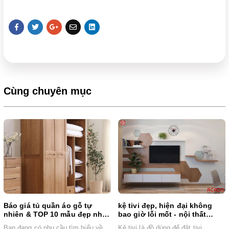
Cùng chuyên mục
Báo giá tủ quần áo gỗ tự
kệ tivi đẹp, hiện đại không
nhiên & TOP 10 mẫu đẹp nhất
bao giờ lỗi mốt - nội thất
2024
Acado
Bạn đang có nhu cầu tìm hiểu về
Kệ tivi là đồ dùng để đặt tivi,