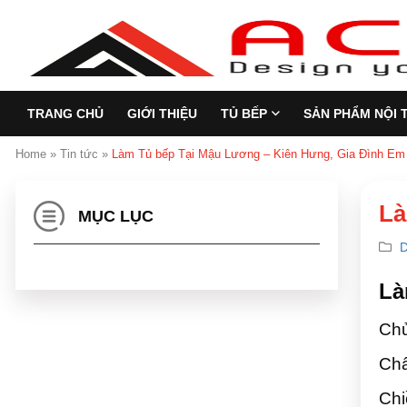
TRANG CHỦ
GIỚI THIỆU
TỦ BẾP
SẢN PHẨM NỘI 
Home
»
Tin tức
»
Làm Tủ bếp Tại Mậu Lương – Kiên Hưng, Gia Đình Em
Là
MỤC LỤC
D
Là
Chủ
Chấ
Chi