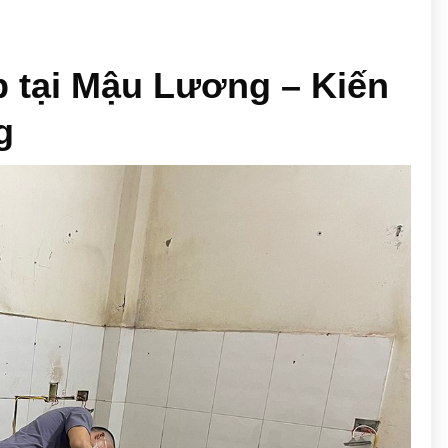
p tại Mậu Lương – Kiến
g