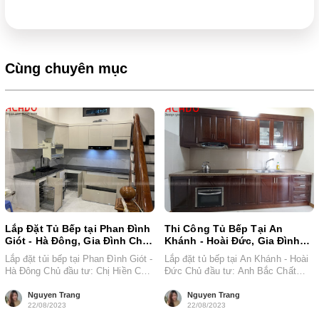
Cùng chuyên mục
Lắp Đặt Tủ Bếp tại Phan Đình
Thi Công Tủ Bếp Tại An
Giót - Hà Đông, Gia Đình Chị
Khánh - Hoài Đức, Gia Đình
Hiền
Anh Bắc
Lắp đặt tủi bếp tại Phan Đình Giót -
Lắp đặt tủ bếp tại An Khánh - Hoài
Hà Đông Chủ đầu tư: Chị Hiền Chất
Đức Chủ đầu tư: Anh Bắc Chất
liệu:...
liệu: Gỗ...
Nguyen Trang
Nguyen Trang
22/08/2023
22/08/2023