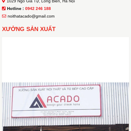
1029 Ngô Gia Tự, Long Biên, Hà Nội
Hotline :
0942 246 188
noithatacado@gmail.com
XƯỞNG SẢN XUẤT