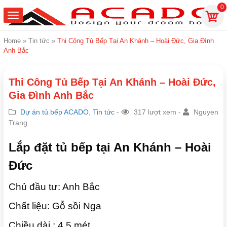
0
Home
»
Tin tức
»
Thi Công Tủ Bếp Tại An Khánh – Hoài Đức, Gia Đình
Anh Bắc
Thi Công Tủ Bếp Tại An Khánh – Hoài Đức,
Gia Đình Anh Bắc
Dự án tủ bếp ACADO
,
Tin tức
-
317 lượt xem -
Nguyen
Trang
Lắp đặt tủ bếp tại An Khánh – Hoài
Đức
Chủ đầu tư: Anh Bắc
Chất liệu: Gỗ sồi Nga
Chiều dài : 4.5 mét