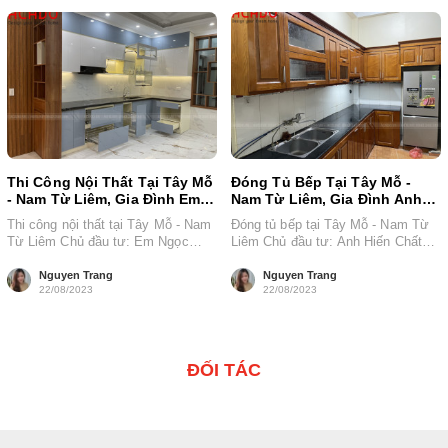
Thi Công Nội Thất Tại Tây Mỗ
Đóng Tủ Bếp Tại Tây Mỗ -
- Nam Từ Liêm, Gia Đình Em
Nam Từ Liêm, Gia Đình Anh
Ngọc
Hiến
Thi công nội thất tại Tây Mỗ - Nam
Đóng tủ bếp tại Tây Mỗ - Nam Từ
Từ Liêm Chủ đầu tư: Em Ngọc
Liêm Chủ đầu tư: Anh Hiến Chất
Chất liệu:...
liệu: Gỗ...
Nguyen Trang
Nguyen Trang
22/08/2023
22/08/2023
ĐỐI TÁC