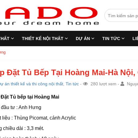
THẤT
THIẾT KẾ NỘI THẤT
DỰ ÁN
TIN TỨC
LI
ưng
p Đặt Tủ Bếp Tại Hoàng Mai-Hà Nội,
ự án thiết kế và thi công nội thất
,
Tin tức
-
280 lượt xem -
Nguye
 Đặt Tủ bếp tại Hoàng Mai
 đầu tư : Anh Hưng
 liệu : Thùng Picomat, cánh Acrylic
 chiều dài : 3,3 mét.