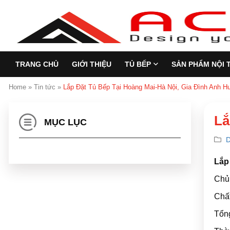
TRANG CHỦ
GIỚI THIỆU
TỦ BẾP
SẢN PHẨM NỘI 
Home
»
Tin tức
»
Lắp Đặt Tủ Bếp Tại Hoàng Mai-Hà Nội, Gia Đình Anh H
Lắ
MỤC LỤC
D
Lắp
Chủ
Chất
Tổng