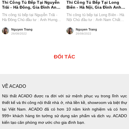
Thi Công Tủ Bếp Tại Nguyễn
Thi Công Tủ Bếp Tại Long
Trãi - Hà Đông, Gia Đình Anh
Biên - Hà Nội, Gia Đình Anh
Hưng
Nam
Thi công tủ bếp tại Nguyễn Trãi -
Thi công tủ bếp tại Long Biên - Hà
Hà Đông Chủ đầu tư : Anh Hưng
Nội Chủ đầu tư : Anh Nam Chất
Chất liệu...
liệu...
Nguyen Trang
Nguyen Trang
26/08/2022
26/08/2022
ĐỐI TÁC
VỀ ACADO
Nội thất ACADO được ra đời với sứ mệnh phục vụ trong lĩnh vực
thiết kế và thi công nội thất nhà ở, nhà liền kề, showroom và biệt thự
tại Việt Nam. ACADO đã có hơn 10 năm kinh nghiệm và có hơn
999+ khách hàng tin tưởng sử dụng sản phẩm và dịch vụ. ACADO
kiến tạo căn phòng mơ ước cho gia đình bạn.