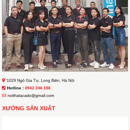
1029 Ngô Gia Tự, Long Biên, Hà Nội
Hotline :
0942 246 188
noithatacado@gmail.com
XƯỞNG SẢN XUẤT