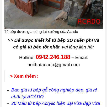
Tủ bếp được gia công tại xưởng của Acado
>>
Để được thiết kế tủ bếp 3D miễn phí và
có giá tủ bếp tốt nhất
, vui lòng liên hệ:
0942.246.188
Hotline:
–
Email:
noithatacado@gmail.com
> Xem thêm :
Báo giá tủ bếp gỗ công nghiệp đẹp, giá rẻ
nhất tại ACADO
30 Mẫu tủ bếp Acrylic hiện đại vừa đẹp vừa