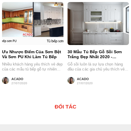
Ưu Nhược Điểm Của Sơn Bệt
30 Mẫu Tủ Bếp Gỗ Sồi Sơn
Và Sơn PU Khi Làm Tủ Bếp
Trắng Đẹp Nhất 2020 -
acado.vn
Nhiều khách hàng yêu thích vẻ đẹp
Gỗ sồi luôn là sự lựa chọn hàng
của các mẫu tủ bếp gỗ tự nhiên
đầu của các gia chủ yêu thích vẻ
thường rất quen...
đẹp tự...
ACADO
ACADO
27/07/2020
27/07/2020
ĐỐI TÁC