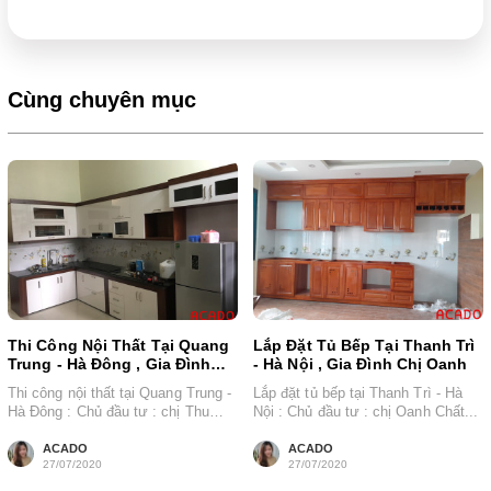
Cùng chuyên mục
Thi Công Nội Thất Tại Quang
Lắp Đặt Tủ Bếp Tại Thanh Trì
Trung - Hà Đông , Gia Đình
- Hà Nội , Gia Đình Chị Oanh
Chị Thu
Thi công nội thất tại Quang Trung -
Lắp đặt tủ bếp tại Thanh Trì - Hà
Hà Đông : Chủ đầu tư : chị Thu
Nội : Chủ đầu tư : chị Oanh Chất...
Chất...
ACADO
ACADO
27/07/2020
27/07/2020