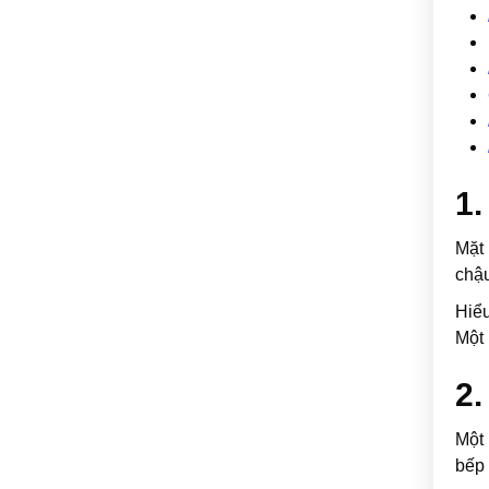
1.
Mặt 
chậu
Hiểu
Một 
2.
Một 
bếp 