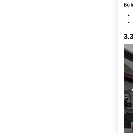
Bố t
3.