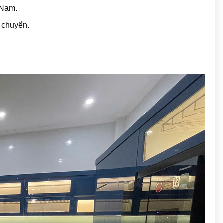
 Nam.
i chuyển.
.