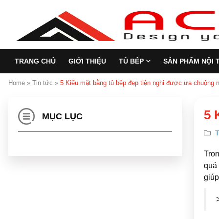
TRANG CHỦ
GIỚI THIỆU
TỦ BẾP
SẢN PHẨM NỘI 
Home
»
Tin tức
»
5 Kiểu mặt bằng tủ bếp đẹp tiện nghi được ưa chuộng n
5 
MỤC LỤC
T
Tron
quả 
giúp