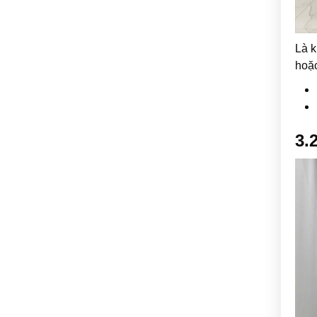
Là k
hoặc
3.