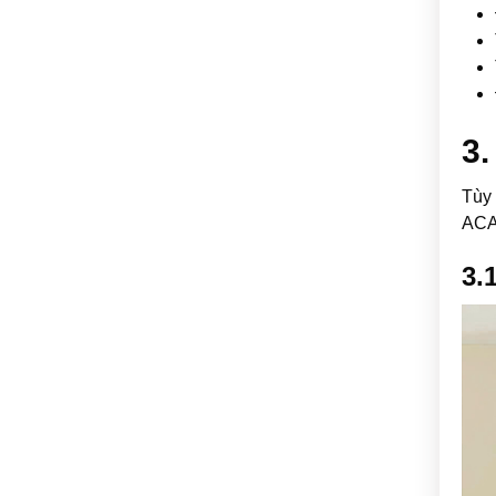
3.
Tùy 
ACA
3.