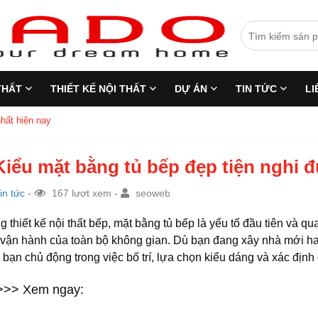
THẤT
THIẾT KẾ NỘI THẤT
DỰ ÁN
TIN TỨC
LI
hất hiện nay
Kiểu mặt bằng tủ bếp đẹp tiện nghi 
in tức
-
167 lượt xem -
seoweb
g thiết kế nội thất bếp, mặt bằng tủ bếp là yếu tố đầu tiên và q
vận hành của toàn bộ không gian. Dù bạn đang xây nhà mới hay 
 bạn chủ động trong việc bố trí, lựa chọn kiểu dáng và xác định 
>>> Xem ngay: