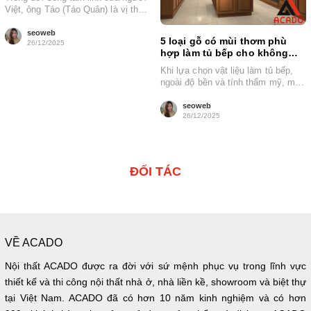
Việt, ông Táo (Táo Quân) là vị thần
giữ vai trò...
seoweb
5 loại gỗ có mùi thơm phù
26/12/2025
hợp làm tủ bếp cho không
gian sống dễ chịu
Khi lựa chọn vật liệu làm tủ bếp,
ngoài độ bền và tính thẩm mỹ, mùi
hương tự...
seoweb
26/12/2025
ĐỐI TÁC
VỀ ACADO
Nội thất ACADO được ra đời với sứ mệnh phục vụ trong lĩnh vực
thiết kế và thi công nội thất nhà ở, nhà liền kề, showroom và biệt thự
tại Việt Nam. ACADO đã có hơn 10 năm kinh nghiệm và có hơn