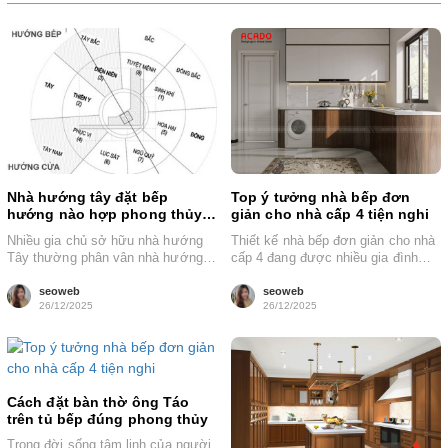
Nhà hướng tây đặt bếp
Top ý tưởng nhà bếp đơn
hướng nào hợp phong thủy
giản cho nhà cấp 4 tiện nghi
hút tài lộc
Nhiều gia chủ sở hữu nhà hướng
Thiết kế nhà bếp đơn giản cho nhà
Tây thường phân vân nhà hướng
cấp 4 đang được nhiều gia đình
Tây đặt bếp hướng nào...
lựa chọn nhờ...
seoweb
seoweb
26/12/2025
26/12/2025
Cách đặt bàn thờ ông Táo
trên tủ bếp đúng phong thủy
Trong đời sống tâm linh của người