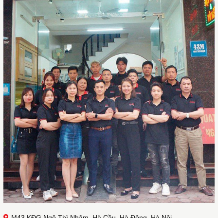
M43 KĐG Ngô Thì Nhậm, Hà Cầu, Hà Đông, Hà Nội