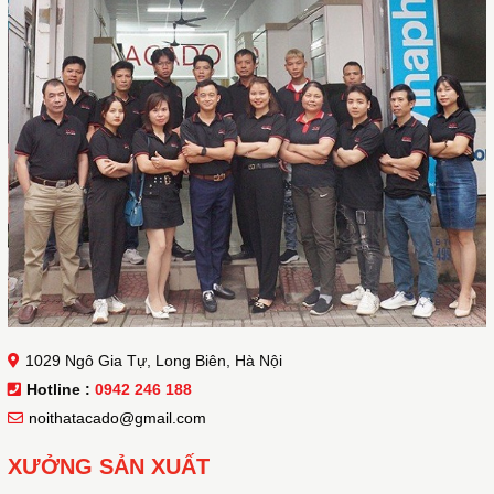
1029 Ngô Gia Tự, Long Biên, Hà Nội
Hotline :
0942 246 188
noithatacado@gmail.com
XƯỞNG SẢN XUẤT