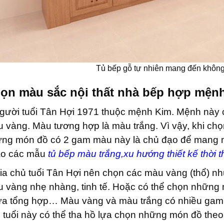
Tủ bếp gỗ tự nhiên mang đến không 
ọn màu sắc nội thất nhà bếp hợp mện
gười tuổi Tân Hợi 1971 thuộc mệnh Kim. Mệnh này 
 vàng. Màu tương hợp là màu trắng. Vì vậy, khi chọ
ng món đồ có 2 gam màu này là chủ đạo để mang m
ảo các mẫu
tủ bếp màu trắng,xu hướng thiết kế thời 
ia chủ tuổi Tân Hợi nên chọn các màu vàng (thổ) n
 vàng nhẹ nhàng, tinh tế. Hoặc có thể chọn những 
a tổng hợp… Màu vàng và màu trắng có nhiều gam m
 tuổi này có thể tha hồ lựa chọn những món đồ theo