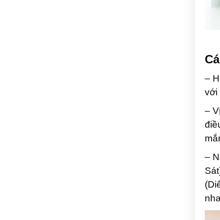
Cá
– H
với
– V
điề
mắn
– N
Sát
(Di
nha