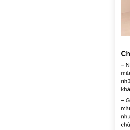
Ch
– N
màu
nhữ
kh
– G
màu
nhự
chủ