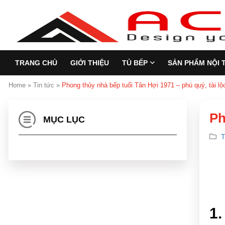
TRANG CHỦ
GIỚI THIỆU
TỦ BẾP
SẢN PHẨM NỘI 
Home
»
Tin tức
»
Phong thủy nhà bếp tuổi Tân Hợi 1971 – phú quý, tài lộ
Ph
MỤC LỤC
T
1.