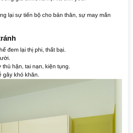
g lại sự tiến bộ cho bản thân, sự may mắn
tránh
đem lại thị phi, thất bại.
ười.
thù hận, tai nạn, kiện tụng.
ễ gây khó khăn.