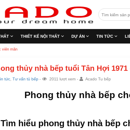
THẤT
THIẾT KẾ NỘI THẤT
DỰ ÁN
TIN TỨC
LI
c viên mãn
ong thủy nhà bếp tuổi Tân Hợi 1971 –
in tức
,
Tư vấn tủ bếp
-
2011 lượt xem -
Acado Tu bếp
Phong thủy nhà bếp cho
 Tìm hiểu phong thủy nhà bếp c