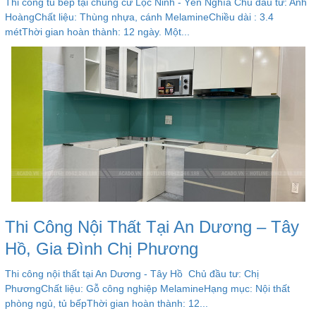
Thi công tủ bếp tại chung cư Lộc Ninh - Yên Nghĩa Chủ đầu tư: Anh
HoàngChất liệu: Thùng nhựa, cánh MelamineChiều dài : 3.4
métThời gian hoàn thành: 12 ngày. Một...
Thi Công Nội Thất Tại An Dương – Tây
Hồ, Gia Đình Chị Phương
Thi công nội thất tại An Dương - Tây Hồ Chủ đầu tư: Chị
PhươngChất liệu: Gỗ công nghiệp MelamineHạng mục: Nội thất
phòng ngủ, tủ bếpThời gian hoàn thành: 12...