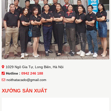
1029 Ngô Gia Tự, Long Biên, Hà Nội
Hotline :
0942 246 188
noithatacado@gmail.com
XƯỞNG SẢN XUẤT