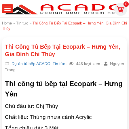
0
Home
»
Tin tức
»
Thi Công Tủ Bếp Tại Ecopark – Hưng Yên, Gia Đình Chị
Thùy
Thi Công Tủ Bếp Tại Ecopark – Hưng Yên,
Gia Đình Chị Thùy
Dự án tủ bếp ACADO
,
Tin tức
-
446 lượt xem -
Nguyen
Trang
Thi công tủ bếp tại Ecopark – Hưng
Yên
Chủ đầu tư: Chị Thùy
Chất liệu: Thùng nhựa cánh Acrylic
Tổng chiều dài: 3 Mét