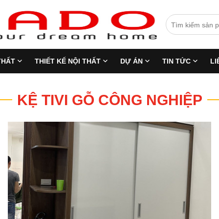
THẤT
THIẾT KẾ NỘI THẤT
DỰ ÁN
TIN TỨC
LI
KỆ TIVI GỖ CÔNG NGHIỆP