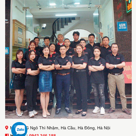
M43 KĐG Ngô Thì Nhậm, Hà Cầu, Hà Đông, Hà Nội
Hotline :
0942 246 188