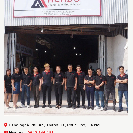
Làng nghề Phú An, Thanh Đa, Phúc Thọ, Hà Nội
Hotline :
0942 246 188