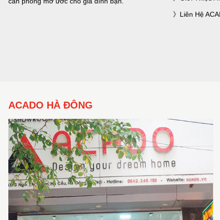
căn phòng mơ ước cho gia đình bạn.
Liên Hệ AC
ACADO HÀ ĐÔNG