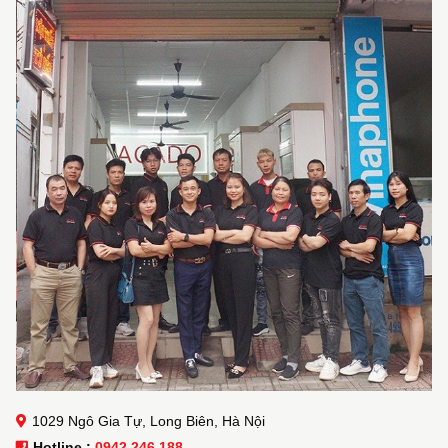
1029 Ngô Gia Tự, Long Biên, Hà Nội
Hotline :
0942 246 188