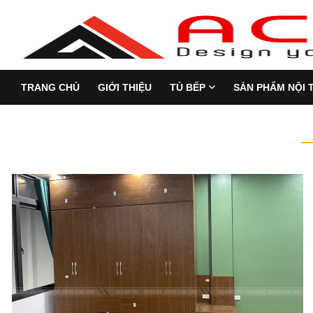
TRANG CHỦ
GIỚI THIỆU
TỦ BẾP
SẢN PHẨM NỘI 