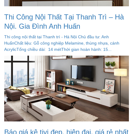
Thi Công Nội Thất Tại Thanh Trì – Hà
Nội. Gia Đình Anh Huấn
Thi công nội thất tại Thanh trì - Hà Nội Chủ đầu tư: Anh
HuấnChất liệu: Gỗ công nghiệp Melamine, thùng nhựa, cánh
AcrylicTổng chiều dài: 14 métThời gian hoàn hành: 15...
Báo giá kệ tivi đẹp, hiện đại, giá rẻ nhất