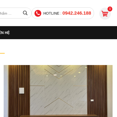
0
0942.246.188
HOTLINE :
ÊN HỆ