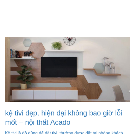
kệ tivi đẹp, hiện đại không bao giờ lỗi
mốt – nội thất Acado
Kệ tivi là đồ dùng để đặt tivi, thường được đặt tại phòng khách