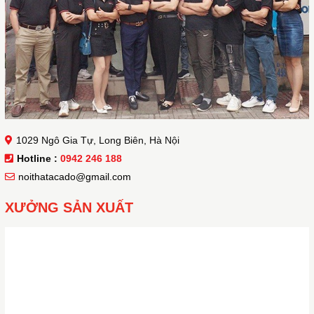
1029 Ngô Gia Tự, Long Biên, Hà Nội
Hotline :
0942 246 188
noithatacado@gmail.com
XƯỞNG SẢN XUẤT