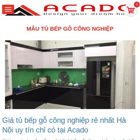
0
MẪU TỦ BẾP GỖ CÔNG NGHIỆP
Giá tủ bếp gỗ công nghiệp rẻ nhất Hà
Nội uy tín chỉ có tại Acado