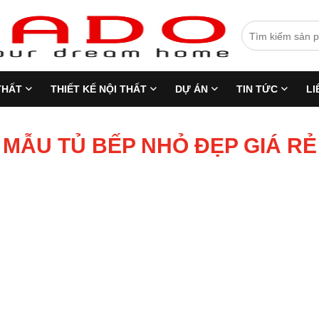
THẤT
THIẾT KẾ NỘI THẤT
DỰ ÁN
TIN TỨC
LI
MẪU TỦ BẾP NHỎ ĐẸP GIÁ RẺ