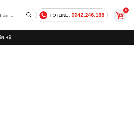
0
0942.246.188
HOTLINE :
ÊN HỆ