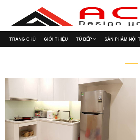
TRANG CHỦ
GIỚI THIỆU
TỦ BẾP
SẢN PHẨM NỘI 