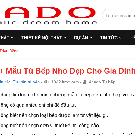
THẤT
THIẾT KẾ NỘI THẤT
DỰ ÁN
TIN TỨC
LI
Triệu Đồng
+ Mẫu Tủ Bếp Nhỏ Đẹp Cho Gia Đình 
in tức
,
Tư vấn tủ bếp
-
1942 lượt xem -
Acado Tu bếp
đang tìm kiếm cho mình những mẫu tủ bếp đẹp, phù hợp với c
ông có quá nhiều chi phí để đầu tư.
ông biết nên chọn loại bếp được làm từ vật liệu gì.
ông biết nên chọn đơn vị thiết kế, thi công nào.