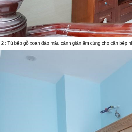
2 : Tủ bếp gỗ xoan đào màu cánh gián ấm cúng cho căn bếp n