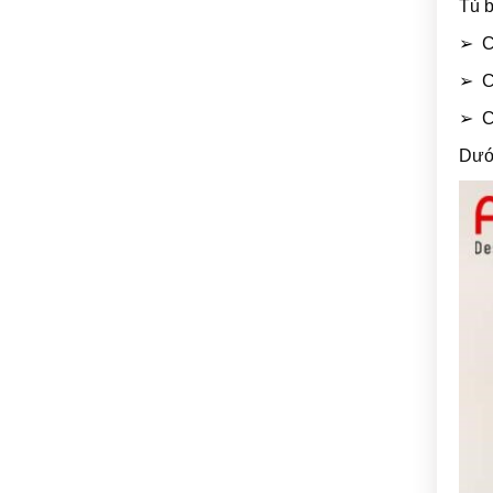
Tủ b
➢ Có
➢ Có
➢ Có
Dưới