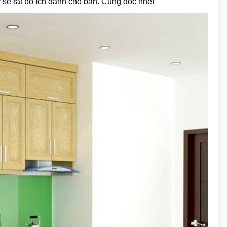
 sẽ rất bổ ích dành cho bạn. Cùng đọc nhé!