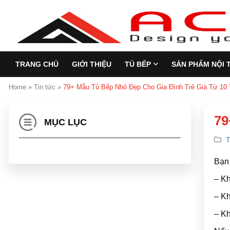
TRANG CHỦ
GIỚI THIỆU
TỦ BẾP
SẢN PHẨM NỘI 
Home
»
Tin tức
»
79+ Mẫu Tủ Bếp Nhỏ Đẹp Cho Gia Đình Trẻ Giá Từ 10 
79
MỤC LỤC
T
Bạn 
– Kh
– Kh
– Kh