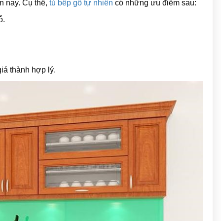
n nay. Cụ thể,
tủ bếp gỗ tự nhiên
có những ưu điểm sau:
ỗ.
iá thành hợp lý.