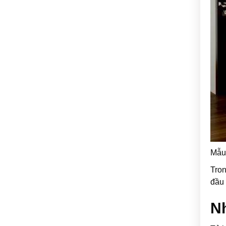
Mẫu 
Tron
đầu 
N