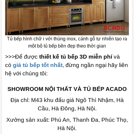
Tủ bếp hình chữ i với thùng inox, cánh gỗ tự nhiên tạo ra
một bộ tủ bếp bền đẹp theo thời gian
>>>Để được
thiết kế tủ bếp 3D miễn phí
và
có
giá tủ bếp tốt nhất
, đừng ngần ngại hãy liên
hệ với chúng tôi:
SHOWROOM NỘI THẤT VÀ TỦ BẾP ACADO
Địa chỉ: M43 khu đấu giá Ngô Thì Nhậm, Hà
Cầu, Hà Đông, Hà Nội.
Xưởng sản xuất: Phú An, Thanh Đa, Phúc Thọ,
Hà Nội.