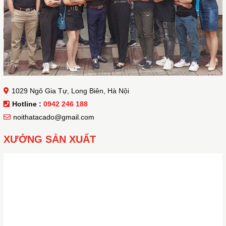
1029 Ngô Gia Tự, Long Biên, Hà Nội
Hotline :
0942 246 188
noithatacado@gmail.com
XƯỞNG SẢN XUẤT