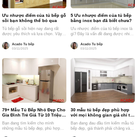
Ưu nhược điểm của tủ bếp gỗ
5 Ưu nhược điểm của tủ bếp
sồi bạn không thể bỏ qua
bằng inox bạn đã biết chưa?
Tủ bếp gỗ sồi hiện nay đang rất
Ưu nhược điểm của tủ bếp inox là
được yêu thích và lựa chọn. Vậy
gì? Đây là vấn đề đang được nhiều
ưu nhược điểm...
người quan...
Acado Tu bếp
Acado Tu bếp
03/11/2025
03/11/2025
79+ Mẫu Tủ Bếp Nhỏ Đẹp Cho
30 mẫu tủ bếp đẹp phù hợp
Gia Đình Trẻ Giá Từ 10 Triệu
với mọi không gian giá chỉ từ
Đồng
15 triệu đồng
Bạn đang tìm kiếm cho mình
Bạn đang đau đầu tìm kiếm mẫu tủ
những mẫu tủ bếp đẹp, phù hợp
bếp đẹp, giá thành phải chăng và
với căn bếp nhà mình...
phù hợp với...