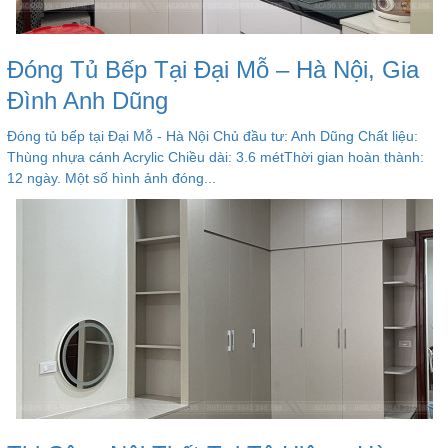
Đóng Tủ Bếp Tại Đại Mỗ – Hà Nội, Gia
Đình Anh Dũng
Đóng tủ bếp tại Đại Mỗ - Hà Nội Chủ đầu tư: Anh Dũng Chất liệu:
Thùng nhựa cánh Acrylic Chiều dài: 3.6 métThời gian hoàn thành:
12 ngày. Một số hình ảnh đóng...