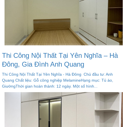
Thi Công Nội Thất Tại Yên Nghĩa – Hà
Đông, Gia Đình Anh Quang
Thi Công Nội Thất Tại Yên Nghĩa - Hà Đông Chủ đầu tư: Anh
Quang Chất liệu: Gỗ công nghiệp MelamineHạng mục: Tủ áo,
GiườngThời gian hoàn thành: 12 ngày. Một số hình...