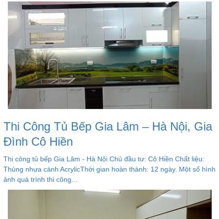
Thi Công Tủ Bếp Gia Lâm – Hà Nội, Gia
Đình Cô Hiền
Thi công tủ bếp Gia Lâm - Hà Nội Chủ đầu tư: Cô Hiền Chất liệu:
Thùng nhựa cánh AcrylicThời gian hoàn thành: 12 ngày. Một số hình
ảnh quá trình thi công...