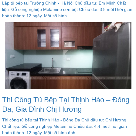
Lắp tủ bếp tại Trường Chinh - Hà Nội Chủ đầu tư: Em Minh Chất
liệu: Gỗ công nghiệp Melamine sơn bệt Chiều dài: 3.8 métThời gian
hoàn thành: 12 ngày. Một số hình...
Thi Công Tủ Bếp Tại Thịnh Hào – Đống
Đa, Gia Đình Chị Hương
Thi công tủ bếp tại Thịnh Hào - Đống Đa Chủ đầu tư: Chị Hương
Chất liệu: Gỗ công nghiệp Melamine Chiều dài: 4.4 métThời gian
hoàn thành: 12 ngày. Một số hình ảnh...