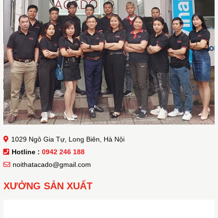
1029 Ngô Gia Tự, Long Biên, Hà Nội
Hotline :
0942 246 188
noithatacado@gmail.com
XƯỞNG SẢN XUẤT