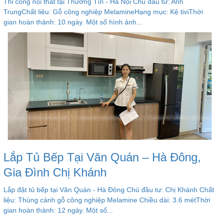
Thi công nội thất tại Thường Tín - Hà Nội Chủ đầu tư: Anh
TrungChất liệu: Gỗ công nghiệp MelamineHạng mục: Kệ tiviThời
gian hoàn thành: 10 ngày. Một số hình ảnh...
Lắp Tủ Bếp Tại Văn Quán – Hà Đông,
Gia Đình Chị Khánh
Lắp đặt tủ bếp tại Văn Quán - Hà Đông Chủ đầu tư: Chị Khánh Chất
liệu: Thùng cánh gỗ công nghiệp Melamine Chiều dài: 3.6 métThời
gian hoàn thành: 12 ngày. Một số...