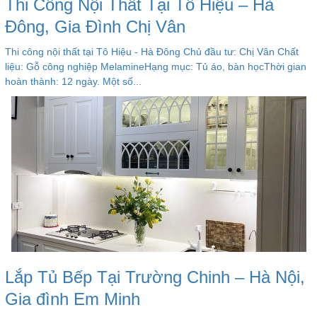
Thi Công Nội Thất Tại Tô Hiệu – Hà
Đông, Gia Đình Chị Vân
Thi công nội thất tại Tô Hiệu - Hà Đông Chủ đầu tư: Chị Vân Chất
liệu: Gỗ công nghiệp MelamineHạng mục: Tủ áo, bàn họcThời gian
hoàn thành: 12 ngày. Một số...
Lắp Tủ Bếp Tại Trường Chinh – Hà Nội,
Gia đình Em Minh