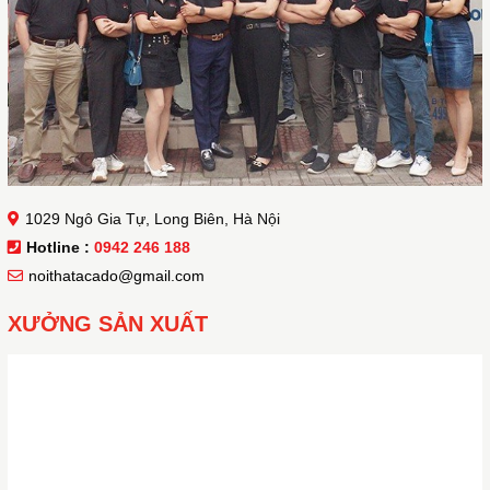
1029 Ngô Gia Tự, Long Biên, Hà Nội
Hotline :
0942 246 188
noithatacado@gmail.com
XƯỞNG SẢN XUẤT