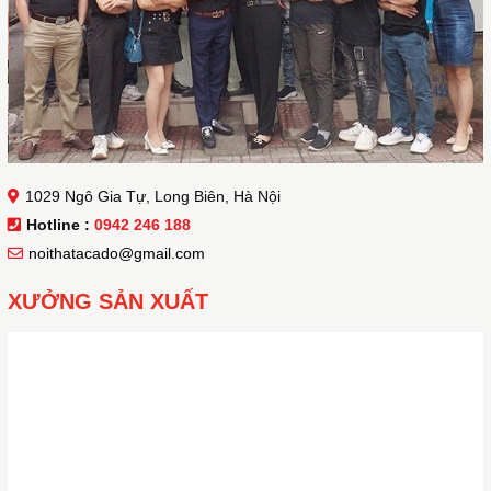
1029 Ngô Gia Tự, Long Biên, Hà Nội
Hotline :
0942 246 188
noithatacado@gmail.com
XƯỞNG SẢN XUẤT