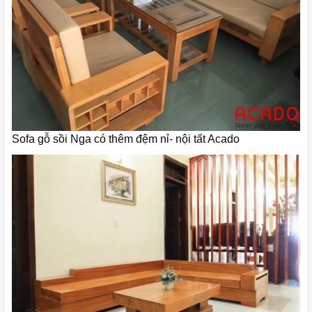
Sofa gỗ sồi Nga có thêm đệm nỉ- nội tất Acado