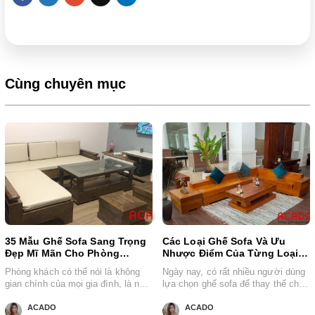
Cùng chuyên mục
35 Mẫu Ghế Sofa Sang Trọng
Các Loại Ghế Sofa Và Ưu
Đẹp Mĩ Mãn Cho Phòng
Nhược Điểm Của Từng Loại
Khách
Sofa - acado.vn
Phòng khách có thể nói là không
Ngày nay, có rất nhiều người dùng
gian chính của mọi gia đình, là nơi
lựa chọn ghế sofa để thay thế cho
tiếp khách và...
những bộ bàn...
ACADO
ACADO