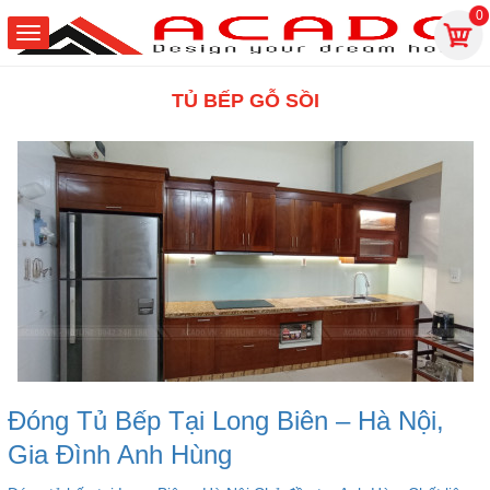
0
TỦ BẾP GỖ SỒI
Đóng Tủ Bếp Tại Long Biên – Hà Nội,
Gia Đình Anh Hùng