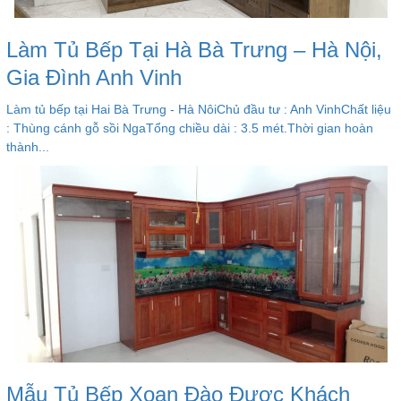
Làm Tủ Bếp Tại Hà Bà Trưng – Hà Nội,
Gia Đình Anh Vinh
Làm tủ bếp tại Hai Bà Trưng - Hà NôiChủ đầu tư : Anh VinhChất liệu
: Thùng cánh gỗ sồi NgaTổng chiều dài : 3.5 mét.Thời gian hoàn
thành...
Mẫu Tủ Bếp Xoan Đào Được Khách