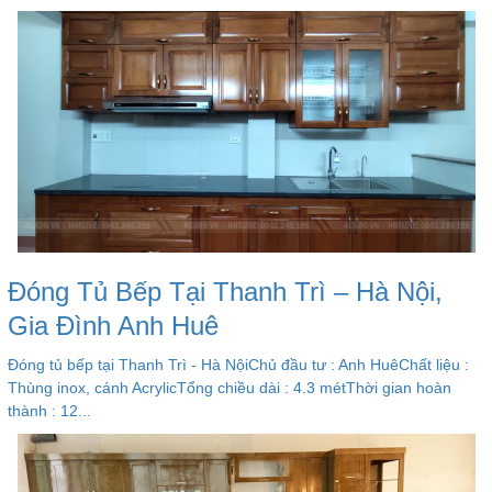
Đóng Tủ Bếp Tại Thanh Trì – Hà Nội,
Gia Đình Anh Huê
Đóng tủ bếp tại Thanh Trì - Hà NộiChủ đầu tư : Anh HuêChất liệu :
Thùng inox, cánh AcrylicTổng chiều dài : 4.3 métThời gian hoàn
thành : 12...