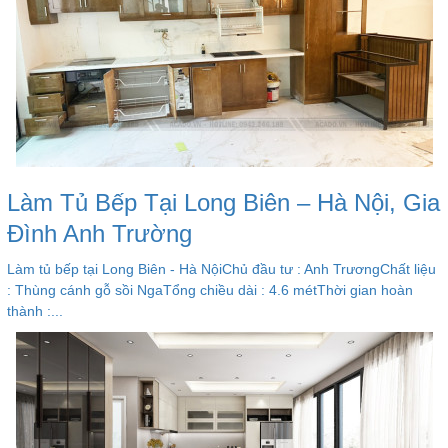
Làm Tủ Bếp Tại Long Biên – Hà Nội, Gia
Đình Anh Trường
Làm tủ bếp tại Long Biên - Hà NộiChủ đầu tư : Anh TrươngChất liệu
: Thùng cánh gỗ sồi NgaTổng chiều dài : 4.6 métThời gian hoàn
thành :...