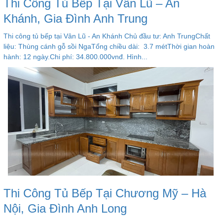
Thi Công Tủ Bếp Tại Vân Lũ – An
Khánh, Gia Đình Anh Trung
Thi công tủ bếp tại Vân Lũ - An Khánh Chủ đầu tư: Anh TrungChất
liệu: Thùng cánh gỗ sồi NgaTổng chiều dài: 3.7 métThời gian hoàn
hành: 12 ngày.Chi phí: 34.800.000vnđ. Hình...
Thi Công Tủ Bếp Tại Chương Mỹ – Hà
Nội, Gia Đình Anh Long