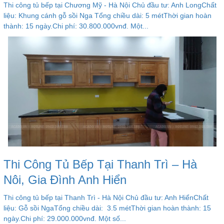
Thi công tủ bếp tại Chương Mỹ - Hà Nội Chủ đầu tư: Anh LongChất
liệu: Khung cánh gỗ sồi Nga Tổng chiều dài: 5 métThời gian hoàn
thành: 15 ngày.Chi phí: 30.800.000vnđ. Một...
Thi Công Tủ Bếp Tại Thanh Trì – Hà
Nôi, Gia Đình Anh Hiển
Thi công tủ bếp tại Thanh Trì - Hà Nội Chủ đầu tư: Anh HiểnChất
liệu: Gỗ sồi NgaTổng chiều dài: 3.5 métThời gian hoàn thành: 15
ngày.Chi phí: 29.000.000vnđ. Một số...