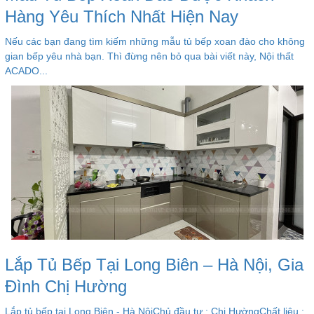
Hàng Yêu Thích Nhất Hiện Nay
Nếu các bạn đang tìm kiếm những mẫu tủ bếp xoan đào cho không
gian bếp yêu nhà bạn. Thì đừng nên bỏ qua bài viết này, Nội thất
ACADO...
Lắp Tủ Bếp Tại Long Biên – Hà Nội, Gia
Đình Chị Hường
Lắp tủ bếp tại Long Biên - Hà NộiChủ đầu tư : Chị HườngChất liệu :