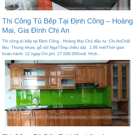
Thi Công Tủ Bếp Tại Định Công – Hoàng
Mai, Gia Đình Chị An
Thi công tủ bếp tại Định Công - Hoàng Mai Chủ đầu tư: Chị AnChất
liệu: Thùng nhựa, gỗ sồi NgaTổng chiều dài: 1.85 métThời gian
hoàn hành: 12 ngày.Chi phí: 27.000.000vnđ. Hình...