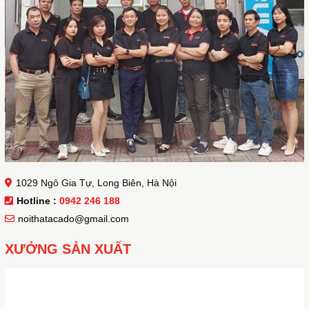
1029 Ngô Gia Tự, Long Biên, Hà Nội
Hotline :
0942 246 188
noithatacado@gmail.com
XƯỞNG SẢN XUẤT