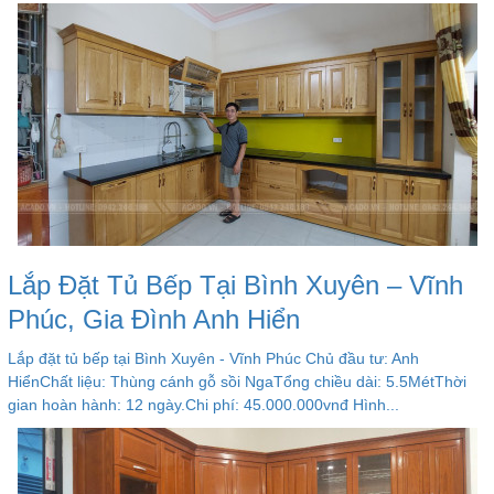
Lắp Đặt Tủ Bếp Tại Bình Xuyên – Vĩnh
Phúc, Gia Đình Anh Hiển
Lắp đặt tủ bếp tại Bình Xuyên - Vĩnh Phúc Chủ đầu tư: Anh
HiểnChất liệu: Thùng cánh gỗ sồi NgaTổng chiều dài: 5.5MétThời
gian hoàn hành: 12 ngày.Chi phí: 45.000.000vnđ Hình...