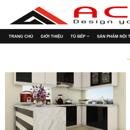
TRANG CHỦ
GIỚI THIỆU
TỦ BẾP
SẢN PHẨM NỘI 