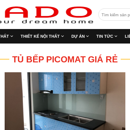
THẤT
THIẾT KẾ NỘI THẤT
DỰ ÁN
TIN TỨC
LI
TỦ BẾP PICOMAT GIÁ RẺ