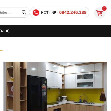
0
0942.246.188
HOTLINE :
ÊN HỆ