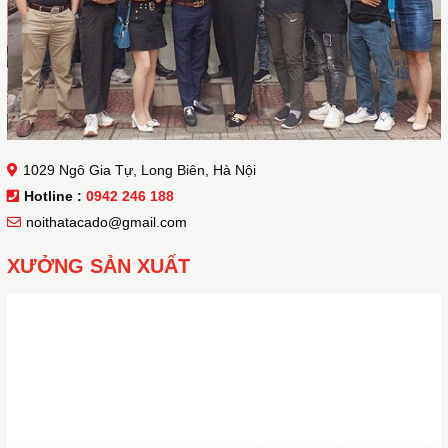
1029 Ngô Gia Tự, Long Biên, Hà Nội
Hotline :
0942 246 188
noithatacado@gmail.com
XƯỞNG SẢN XUẤT