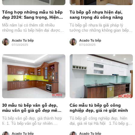
Tổng hợp những mẫu tủ bếp
Tủ bếp gỗ nhựa hiện đại,
đẹp 2024: Sang trọng, Hiện
sang trọng đủ công năng
đại, Tiện dụng
Mỗi năm lại có thêm rất nhiều
Tủ bếp gỗ nhựa là giải pháp lý
những mẫu tủ bếp hiện đại được
tưởng cho những không gian bếp
cập nhật. Việc này...
cần độ bền cao...
Acado Tu bếp
Acado Tu bếp
07/10/2025
07/10/2025
30 mẫu tủ bếp vân gỗ đẹp,
Các mẫu tủ bếp gỗ công
màu vân gỗ giả gỗ đẹp mê
nghiệp đẹp, giá rẻ giật mình
mẩn
Tủ bếp vân gỗ đẹp, giá thành hợp
Tủ bếp gỗ công nghiệp đẹp, hiện
lí. 1. Tủ bếp vân gỗ tự nhiên.
đại, giá rẻ tại Hà Nội 1.Tủ bếp gỗ
[caption id="attachment_13963"...
công...
Acado Tu bếp
Acado Tu bếp