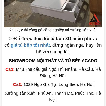
Khu vực thi công gỗ cồng nghiệp tại xưởng sản xuất.
>>Để được
thiết kế tủ bếp 3D miễn phí
và
có
giá tủ bếp tốt nhất
, đừng ngần ngại hãy liên
hệ với chúng tôi:
SHOWROOM NỘI THẤT VÀ TỦ BẾP ACADO
Cs1:
M43 khu đấu giá Ngô Thì Nhậm, Hà Cầu, Hà
Đông, Hà Nội.
Cs2:
1029 Ngô Gia Tự, Long Biên, Hà Nội
Xưởng sản xuất: Phú An, Thanh Đa, Phúc Thọ, Hà
Nội.