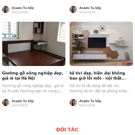
bếp...
[caption id="attachment_13963"...
Acado Tu bếp
Acado Tu bếp
04/11/2025
04/11/2025
Giường gỗ công nghiệp đẹp,
kệ tivi đẹp, hiện đại không
giá rẻ tại Hà Nội
bao giờ lỗi mốt - nội thất
Acado
Giường gỗ công nghiệp đẹp, giá rẻ
Kệ tivi là đồ dùng để đặt tivi,
tại Acado Giường ngủ vô cùng cần
thường được đặt tại phòng khách
thiết và quan trọng...
của mỗi gia đình,...
Acado Tu bếp
Acado Tu bếp
04/11/2025
04/11/2025
ĐỐI TÁC