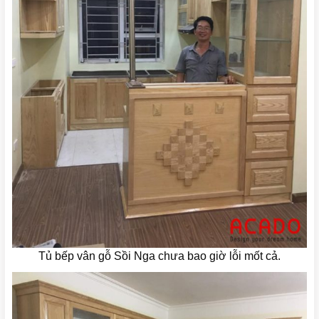
Tủ bếp vân gỗ Sồi Nga chưa bao giờ lỗi mốt cả.