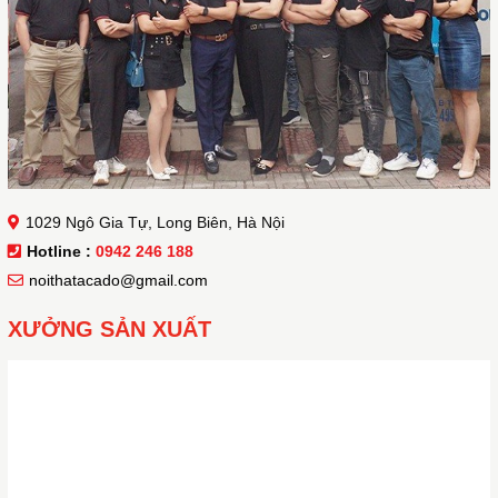
1029 Ngô Gia Tự, Long Biên, Hà Nội
Hotline :
0942 246 188
noithatacado@gmail.com
XƯỞNG SẢN XUẤT