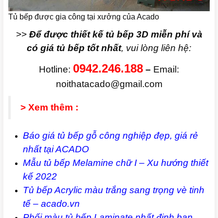
Tủ bếp được gia công tại xưởng của Acado
>>
Để được thiết kế tủ bếp 3D miễn phí và
có giá tủ bếp tốt nhất
, vui lòng liên hệ:
0942.246.188
Hotline:
–
Email:
noithatacado@gmail.com
> Xem thêm :
Báo giá tủ bếp gỗ công nghiệp đẹp, giá rẻ
nhất tại ACADO
Mẫu tủ bếp Melamine chữ I – Xu hướng thiết
kế 2022
Tủ bếp Acrylic màu trắng sang trọng vè tinh
tế – acado.vn
Phối màu tủ bếp Laminate nhất định bạn