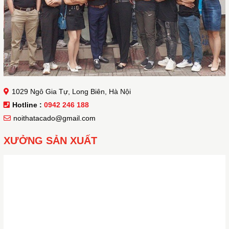
1029 Ngô Gia Tự, Long Biên, Hà Nội
Hotline :
0942 246 188
noithatacado@gmail.com
XƯỞNG SẢN XUẤT