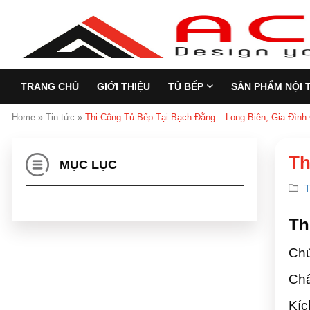
TRANG CHỦ
GIỚI THIỆU
TỦ BẾP
SẢN PHẨM NỘI 
Home
»
Tin tức
»
Thi Công Tủ Bếp Tại Bạch Đằng – Long Biên, Gia Đình
Th
MỤC LỤC
T
Th
Chủ
Chấ
Kíc