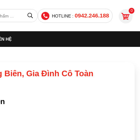
0
0942.246.188
HOTLINE :
ÊN HỆ
 Biên, Gia Đình Cô Toàn
ên