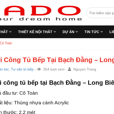
THẤT
THIẾT KẾ NỘI THẤT
DỰ ÁN
TIN TỨC
LI
 Cô Toàn
i Công Tủ Bếp Tại Bạch Đằng – Long
in tức
,
Tư vấn tủ bếp
-
354 lượt xem -
Nguyen Trang
i công tủ bếp tại Bạch Đằng – Long Bi
 đầu tư: Cô Toàn
t liệu: Thùng nhựa cánh Acrylic
h thước: 2.2
mét