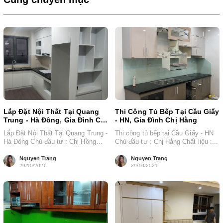
Lắp Đặt Nội Thất Tại Quang
Thi Công Tủ Bếp Tại Cầu Giấy
Trung - Hà Đông, Gia Đình Chị
- HN, Gia Đình Chị Hằng
Hồng
Lắp Đặt Nội Thất Tại Quang Trung -
Thi công tủ bếp tại Cầu Giấy - HN
Hà Đông Chủ đầu tư : Chị Hồng
Chủ đầu tư : Chị Hằng Chất liệu :...
Chất liệu...
Nguyen Trang
Nguyen Trang
29/10/2021
29/10/2021