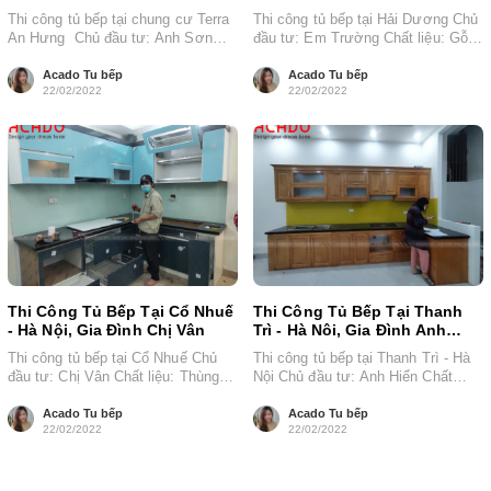
Anh Sơn
Thi công tủ bếp tại chung cư Terra
Thi công tủ bếp tại Hải Dương Chủ
An Hưng Chủ đầu tư: Anh Sơn
đầu tư: Em Trường Chất liệu: Gỗ
Chất liệu: Gỗ...
sồi Nga Tổng...
Acado Tu bếp
Acado Tu bếp
22/02/2022
22/02/2022
Thi Công Tủ Bếp Tại Cổ Nhuế
Thi Công Tủ Bếp Tại Thanh
- Hà Nội, Gia Đình Chị Vân
Trì - Hà Nôi, Gia Đình Anh
Hiển
Thi công tủ bếp tại Cổ Nhuế Chủ
Thi công tủ bếp tại Thanh Trì - Hà
đầu tư: Chị Vân Chất liệu: Thùng
Nội Chủ đầu tư: Anh Hiển Chất
nhựa, cánh Acrylic...
liệu: Gỗ...
Acado Tu bếp
Acado Tu bếp
22/02/2022
22/02/2022