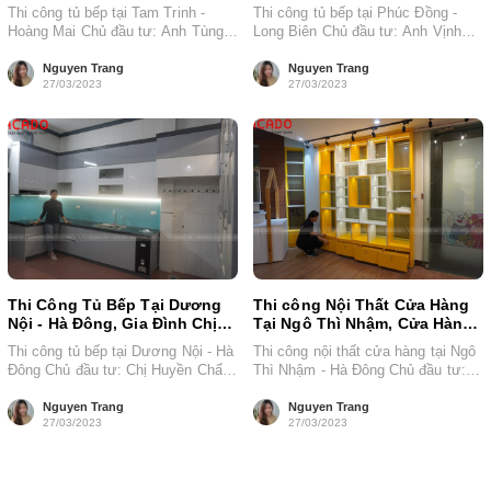
Anh Tùng
Anh Vịnh
Thi công tủ bếp tại Tam Trinh -
Thi công tủ bếp tại Phúc Đồng -
Hoàng Mai Chủ đầu tư: Anh Tùng
Long Biên Chủ đầu tư: Anh Vịnh
Chất liệu: Thùng...
Chất liệu: Thùng...
Nguyen Trang
Nguyen Trang
27/03/2023
27/03/2023
Thi Công Tủ Bếp Tại Dương
Thi công Nội Thất Cửa Hàng
Nội - Hà Đông, Gia Đình Chị
Tại Ngô Thì Nhậm, Cửa Hàng
Huyền
Chị Thương
Thi công tủ bếp tại Dương Nội - Hà
Thi công nội thất cửa hàng tại Ngô
Đông Chủ đầu tư: Chị Huyền Chất
Thì Nhậm - Hà Đông Chủ đầu tư:
liệu: Thùng...
Chị Thương...
Nguyen Trang
Nguyen Trang
27/03/2023
27/03/2023