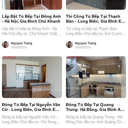
Lắp Đặt Tủ Bếp Tại Đông Anh
Thi Công Tủ Bếp Tại Thạch
- Hà Nội, Gia Đinh Chú Khanh
Bàn - Long Biên, Gia Đình Em
Cường
Lắp đặt tủ bếp tại Đông Anh - Hà
Thi công tủ bếp tại Thạch Bàn -
Nội Chủ đầu tư: Chú Khanh Chất
Long Biên Chủ đầu tư: Em Cường
liệu: Gỗ...
Chất liệu: Thùng...
Nguyen Trang
Nguyen Trang
10/06/2023
10/06/2023
Đóng Tủ Bếp Tại Nguyễn Văn
Đóng Tủ Bếp Tại Quang
Cừ - Long Biên, Gia Đình Em
Trung- Hà Đông, Gia Đình Anh
Hạnh
Quảng
Đóng tủ bếp tại Nguyễn Văn Cừ -
Đóng tủ bếp tại Quang Trung - Hà
Long Biên Chủ đầu tư: Chị Dung
Đông Chủ đầu tư: Anh Quảng Chất
Chất liệu: Thùng...
liệu: Thùng nhựa,...