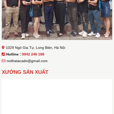
1029 Ngô Gia Tự, Long Biên, Hà Nội
Hotline :
0942 246 188
noithatacado@gmail.com
XƯỞNG SẢN XUẤT