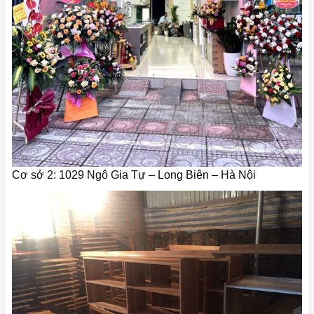
Cơ sở 2: 1029 Ngô Gia Tự – Long Biên – Hà Nội