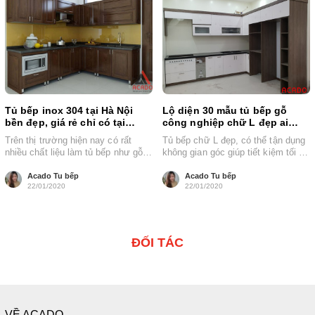
Tủ bếp inox 304 tại Hà Nội
Lộ diện 30 mẫu tủ bếp gỗ
bền đẹp, giá rẻ chỉ có tại
công nghiệp chữ L đẹp ai
Acado
cũng muốn sở hữu
Trên thị trường hiện nay có rất
Tủ bếp chữ L đẹp, có thể tận dụng
nhiều chất liệu làm tủ bếp như gỗ
không gian góc giúp tiết kiệm tối đa
tự nhiên ,...
diện...
Acado Tu bếp
Acado Tu bếp
22/01/2020
22/01/2020
ĐỐI TÁC
VỀ ACADO