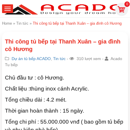
0
Home
»
Tin tức
»
Thi công tủ bếp tại Thanh Xuân – gia đình cô Hương
Thi công tủ bếp tại Thanh Xuân – gia đình
cô Hương
Dự án tủ bếp ACADO
,
Tin tức
-
310 lượt xem -
Acado
Tu bếp
Chủ đầu tư : cô Hương.
Chất liệu :thùng inox cánh Acrylic.
Tổng chiều dài : 4.2 mét.
Thời gian hoàn thành : 15 ngày.
Tổng chi phí : 55.000.000 vnđ ( bao gồm tủ bếp
và phụ kiện nhà bếp).