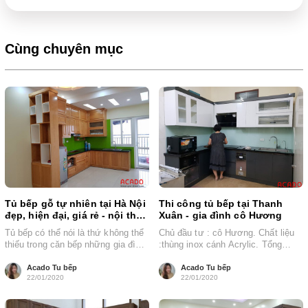
Cùng chuyên mục
Tủ bếp gỗ tự nhiên tại Hà Nội
Thi công tủ bếp tại Thanh
đẹp, hiện đại, giá rẻ - nội thất
Xuân - gia đình cô Hương
Acado
Tủ bếp có thể nói là thứ không thể
Chủ đầu tư : cô Hương. Chất liệu
thiếu trong căn bếp những gia đình
:thùng inox cánh Acrylic. Tổng
hiện đại....
chiều dài : 4.2 mét....
Acado Tu bếp
Acado Tu bếp
22/01/2020
22/01/2020