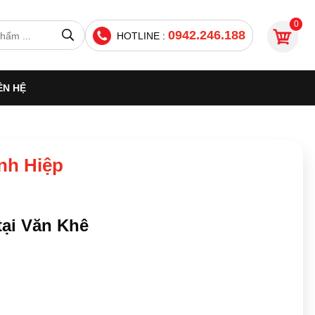
0
0942.246.188
HOTLINE :
ÊN HỆ
anh Hiệp
tại Văn Khê