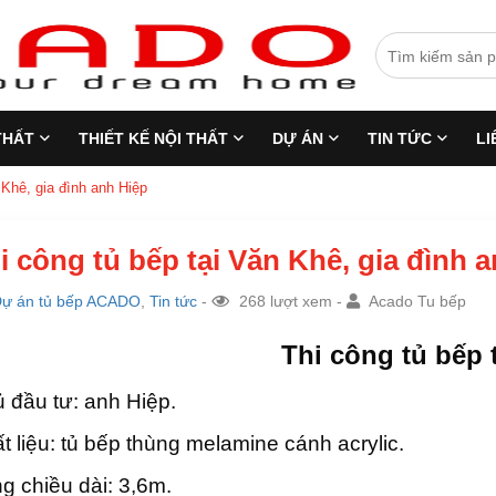
THẤT
THIẾT KẾ NỘI THẤT
DỰ ÁN
TIN TỨC
LI
 Khê, gia đình anh Hiệp
i công tủ bếp tại Văn Khê, gia đình 
ự án tủ bếp ACADO
,
Tin tức
-
268 lượt xem -
Acado Tu bếp
Thi công tủ bếp 
 đầu tư: anh Hiệp.
t liệu: tủ bếp thùng melamine cánh acrylic.
g chiều dài: 3,6m.