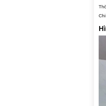
Thờ
Chi
Hì