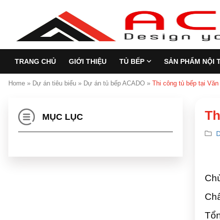
TRANG CHỦ
GIỚI THIỆU
TỦ BẾP
SẢN PHẨM NỘI 
Home
»
Dự án tiêu biểu
»
Dự án tủ bếp ACADO
»
Thi công tủ bếp tại Văn
Th
MỤC LỤC
D
Chủ
Chấ
Tổn