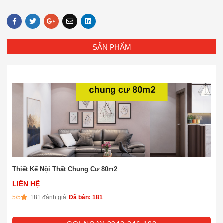
SẢN PHẨM
Thiết Kế Nội Thất Chung Cư 80m2
LIÊN HỆ
5/5
181 đánh giá
Đã bán: 181