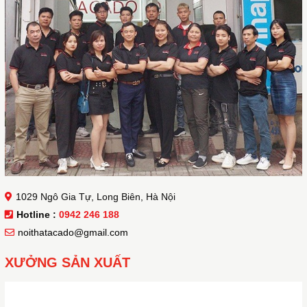
1029 Ngô Gia Tự, Long Biên, Hà Nội
Hotline :
0942 246 188
noithatacado@gmail.com
XƯỞNG SẢN XUẤT