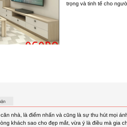
trọng và tinh tế cho ngư
uận
g căn nhà, là điểm nhấn và cũng là sự thu hút mọi án
 phòng khách sao cho đẹp mắt, vừa ý là điều mà gia c