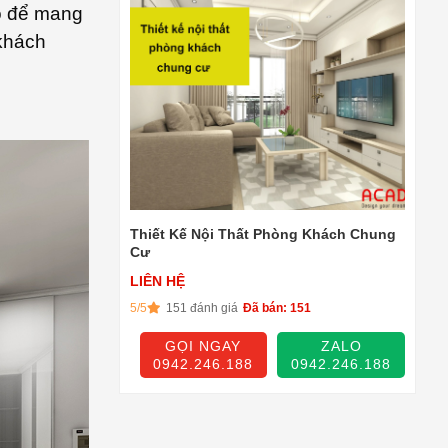
o để mang
 khách
Thiết Kế Nội Thất Phòng Khách Chung
Cư
LIÊN HỆ
5/5
151 đánh giá
Đã bán: 151
GỌI NGAY
ZALO
0942.246.188
0942.246.188