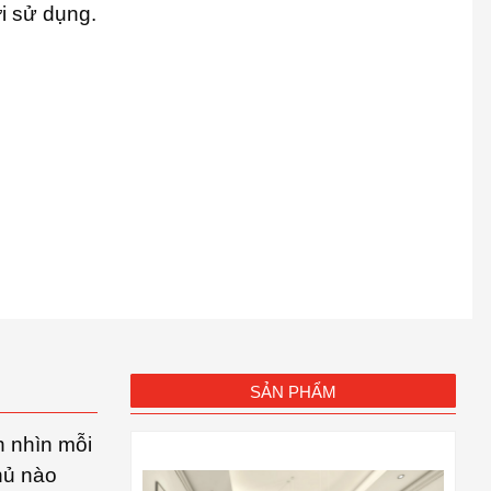
ời sử dụng.
SẢN PHẨM
h nhìn mỗi
hủ nào