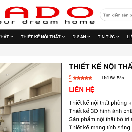
THẤT
THIẾT KẾ NỘI THẤT
DỰ ÁN
TIN TỨC
LI
THIẾT KẾ NỘI T
5
151
Đã Bán
LIÊN HỆ
Thiết kế nội thất phòng 
Thiết kế 3D hình ảnh ch
Sản phẩm nội thất bố trí 
Thiết kế mang tính sáng 