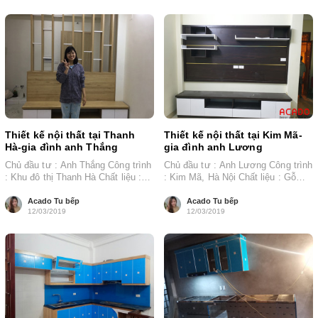
Thiết kế nội thất tại Thanh
Thiết kế nội thất tại Kim Mã-
Hà-gia đình anh Thắng
gia đình anh Lương
Chủ đầu tư : Anh Thắng Công trình
Chủ đầu tư : Anh Lương Công trình
: Khu đô thị Thanh Hà Chất liệu :
: Kim Mã, Hà Nội Chất liệu : Gỗ
Gỗ...
công...
Acado Tu bếp
Acado Tu bếp
12/03/2019
12/03/2019