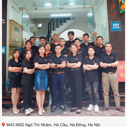
M43 KĐG Ngô Thì Nhậm, Hà Cầu, Hà Đông, Hà Nội