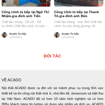
Công trình tủ bếp tại Ngô Thì
Công trình tủ bếp tại Thanh
Nhậm-gia đình anh Tiến
Trì-gia đình anh Đức
Chất liệu thùng : Gỗ sồi - Gỗ
Chất liệu thùng : inox 304 Chất liệu
tự nhiên Chất liệu cánh: Acrylic
cánh: Acrylic bóng gương cốt
bóng gương cốt chống ẩm Hình
chống ẩm Hình thức :...
thức...
Acado Tu bếp
Acado Tu bếp
12/03/2019
12/03/2019
ĐỐI TÁC
VỀ ACADO
Nội thất ACADO được ra đời với sứ mệnh phục vụ trong lĩnh vực
thiết kế và thi công nội thất nhà ở, nhà liền kề, showroom và biệt thự
tại Việt Nam. ACADO đã có hơn 10 năm kinh nghiệm và có hơn
999+ khách hàng tin tưởng sử dụng sản phẩm và dịch vụ. ACADO