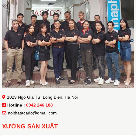
1029 Ngô Gia Tự, Long Biên, Hà Nội
Hotline :
0942 246 188
noithatacado@gmail.com
XƯỞNG SẢN XUẤT