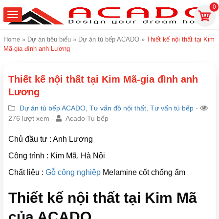
0
Home
»
Dự án tiêu biểu
»
Dự án tủ bếp ACADO
»
Thiết kế nội thất tại Kim
Mã-gia đình anh Lương
Thiết kế nội thất tại Kim Mã-gia đình anh
Lương
Dự án tủ bếp ACADO
,
Tư vấn đồ nội thất
,
Tư vấn tủ bếp
-
276 lượt xem -
Acado Tu bếp
Chủ đầu tư : Anh Lương
Công trình : Kim Mã, Hà Nội
Chất liệu :
Gỗ công nghiệp
Melamine cốt chống ẩm
Thiết kế nội thất tại Kim Mã
của ACADO