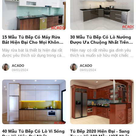
15 Mẫu Tủ Bếp Có Máy Rửa
30 Mẫu Tủ Bếp Có Lò Nướng
Bát Hiện Đại Cho Mọi Không
Được Ưa Chuộng Nhất Trên
Gian Bếp
Thị Trường
Máy rửa bát là thiết bị hiện đại rất
Hiện nay có rất nhiều gia đình yêu
được yêu thích sử dụng trong các
thích và muốn sở hữu một chiếc lò
căn bếp...
nướng để...
ACADO
ACADO
09/01/2024
09/01/2024
40 Mẫu Tủ Bếp Có Lò Vi Sóng
Tủ Bếp 2020 Hiện Đại - Sang