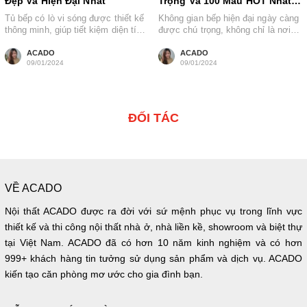
Đẹp Và Hiện Đại Nhất
Trọng Và 100 Mẫu HOT Nhất
Tại ACADO
Tủ bếp có lò vi sóng được thiết kế
Không gian bếp hiện đại ngày càng
thông minh, giúp tiết kiệm diện tích
được chú trọng, không chỉ là nơi
và tiện...
nấu ăn cho gia...
ACADO
ACADO
09/01/2024
09/01/2024
ĐỐI TÁC
VỀ ACADO
Nội thất ACADO được ra đời với sứ mệnh phục vụ trong lĩnh vực
thiết kế và thi công nội thất nhà ở, nhà liền kề, showroom và biệt thự
tại Việt Nam. ACADO đã có hơn 10 năm kinh nghiệm và có hơn
999+ khách hàng tin tưởng sử dụng sản phẩm và dịch vụ. ACADO
kiến tạo căn phòng mơ ước cho gia đình bạn.