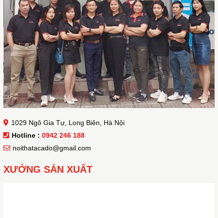
1029 Ngô Gia Tự, Long Biên, Hà Nội
Hotline :
0942 246 188
noithatacado@gmail.com
XƯỞNG SẢN XUẤT