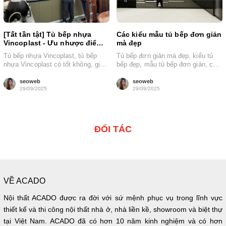
[Tất tần tật] Tủ bếp nhựa
Các kiểu mẫu tủ bếp đơn giản
Vincoplast - Ưu nhược điểm +
mà đẹp
giá bán
Tủ bếp nhựa Vincoplast, tủ bếp
Tủ bếp đơn giản mà đẹp, kiểu tủ
nhựa Vincoplast có tốt không, giá
bếp đẹp, mẫu tủ bếp đơn giản, các
tủ bếp nhựa Vincoplast là những...
kiểu tủ...
seoweb
seoweb
29/09/2025
29/09/2025
ĐỐI TÁC
VỀ ACADO
Nội thất ACADO được ra đời với sứ mệnh phục vụ trong lĩnh vực
thiết kế và thi công nội thất nhà ở, nhà liền kề, showroom và biệt thự
tại Việt Nam. ACADO đã có hơn 10 năm kinh nghiệm và có hơn