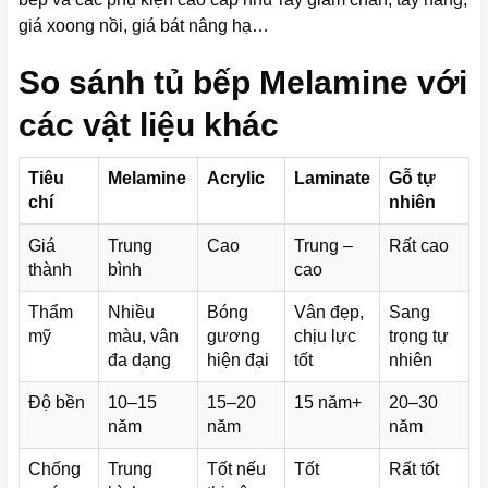
giá xoong nồi, giá bát nâng hạ…
So sánh tủ bếp Melamine với
các vật liệu khác
Tiêu
Melamine
Acrylic
Laminate
Gỗ tự
chí
nhiên
Giá
Trung
Cao
Trung –
Rất cao
thành
bình
cao
Thẩm
Nhiều
Bóng
Vân đẹp,
Sang
mỹ
màu, vân
gương
chịu lực
trọng tự
đa dạng
hiện đại
tốt
nhiên
Độ bền
10–15
15–20
15 năm+
20–30
năm
năm
năm
Chống
Trung
Tốt nếu
Tốt
Rất tốt