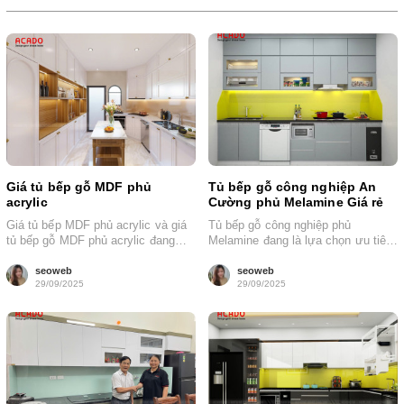
Giá tủ bếp gỗ MDF phủ
Tủ bếp gỗ công nghiệp An
acrylic
Cường phủ Melamine Giá rẻ
Giá tủ bếp MDF phủ acrylic và giá
Tủ bếp gỗ công nghiệp phủ
tủ bếp gỗ MDF phủ acrylic đang
Melamine đang là lựa chọn ưu tiên
được nhiều gia...
hàng đầu cho các gia...
seoweb
seoweb
29/09/2025
29/09/2025