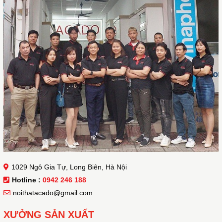
1029 Ngô Gia Tự, Long Biên, Hà Nội
Hotline :
0942 246 188
noithatacado@gmail.com
XƯỞNG SẢN XUẤT