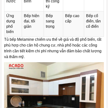
nước
bình
thi công
kỹ
Ứng
Bếp hiện
Bếp
Bếp cao
Bếp cổ
dụng
đại, tối
sang
cấp
điển, tân
phổ
giản
trọng
cổ điển
biến
Tủ bếp Melamine chiếm ưu thế về giá và độ phổ biến, rất
phù hợp cho căn hộ chung cư, nhà phố hoặc các công
trình cần tiết kiệm chi phí nhưng vẫn đảm bảo chất lượng
và thẩm mỹ.