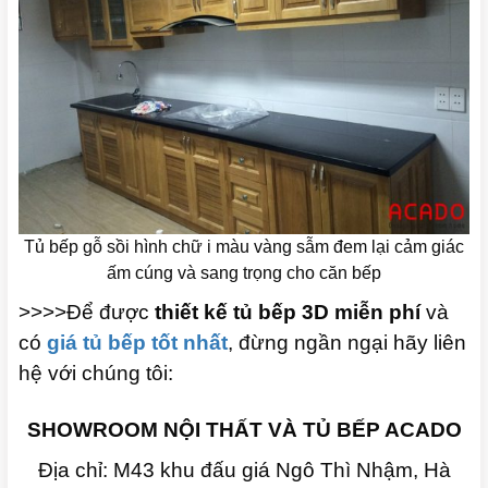
Tủ bếp gỗ sồi hình chữ i màu vàng sẫm đem lại cảm giác
ấm cúng và sang trọng cho căn bếp
>>>>Để được
thiết kế tủ bếp 3D miễn phí
và
có
giá tủ bếp tốt nhất
, đừng ngần ngại hãy liên
hệ với chúng tôi:
SHOWROOM NỘI THẤT VÀ TỦ BẾP ACADO
Địa chỉ: M43 khu đấu giá Ngô Thì Nhậm, Hà