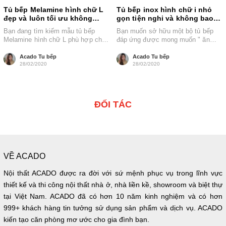
Tủ bếp Melamine hình chữ L
Tủ bếp inox hình chữ i nhỏ
đẹp và luôn tối ưu không
gọn tiện nghi và không bao
gian bếp
giờ lỗi mốt
Bạn đang tìm kiếm mẫu tủ bếp
Bạn muốn sở hữu một bộ tủ bếp
Melamine hình chữ L phù hợp cho
đáp ứng được mong muốn " ăn
căn bếp nhà mình....
chắc mặc bền"...
Acado Tu bếp
Acado Tu bếp
28/02/2020
28/02/2020
ĐỐI TÁC
VỀ ACADO
Nội thất ACADO được ra đời với sứ mệnh phục vụ trong lĩnh vực
thiết kế và thi công nội thất nhà ở, nhà liền kề, showroom và biệt thự
tại Việt Nam. ACADO đã có hơn 10 năm kinh nghiệm và có hơn
999+ khách hàng tin tưởng sử dụng sản phẩm và dịch vụ. ACADO
kiến tạo căn phòng mơ ước cho gia đình bạn.