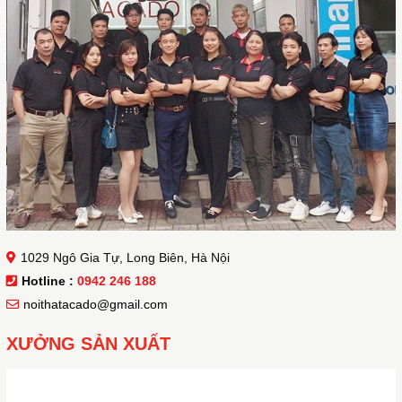
1029 Ngô Gia Tự, Long Biên, Hà Nội
Hotline :
0942 246 188
noithatacado@gmail.com
XƯỞNG SẢN XUẤT