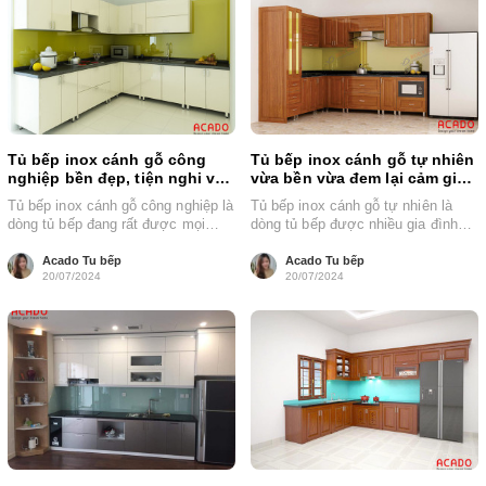
Tủ bếp inox cánh gỗ công
Tủ bếp inox cánh gỗ tự nhiên
nghiệp bền đẹp, tiện nghi và
vừa bền vừa đem lại cảm giác
hiện đại
ấm cúng
Tủ bếp inox cánh gỗ công nghiệp là
Tủ bếp inox cánh gỗ tự nhiên là
dòng tủ bếp đang rất được mọi
dòng tủ bếp được nhiều gia đình
người quan tâm...
lựa chọn hiện...
Acado Tu bếp
Acado Tu bếp
20/07/2024
20/07/2024