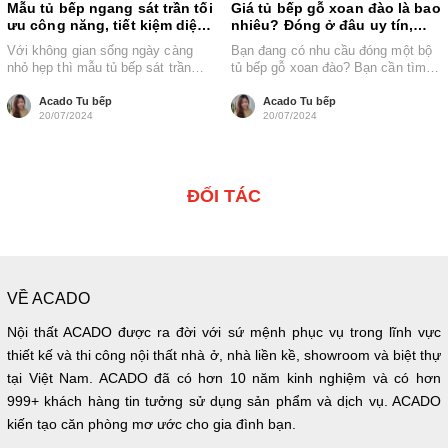
Mẫu tủ bếp ngang sát trần tối
Giá tủ bếp gỗ xoan đào là bao
ưu công năng, tiết kiệm diện
nhiêu? Đóng ở đâu uy tín,
tích
chất lượng?
Với không gian sống ngày càng
Bạn đang có nhu cầu đóng một bộ
nhỏ hẹp thì mẫu tủ bếp sát trần
tủ bếp gỗ xoan đào? Bạn cần tìm
đang trở thành xu...
hiểu giá...
Acado Tu bếp
Acado Tu bếp
20/07/2024
20/07/2024
ĐỐI TÁC
VỀ ACADO
Nội thất ACADO được ra đời với sứ mệnh phục vụ trong lĩnh vực
thiết kế và thi công nội thất nhà ở, nhà liền kề, showroom và biệt thự
tại Việt Nam. ACADO đã có hơn 10 năm kinh nghiệm và có hơn
999+ khách hàng tin tưởng sử dụng sản phẩm và dịch vụ. ACADO
kiến tạo căn phòng mơ ước cho gia đình bạn.