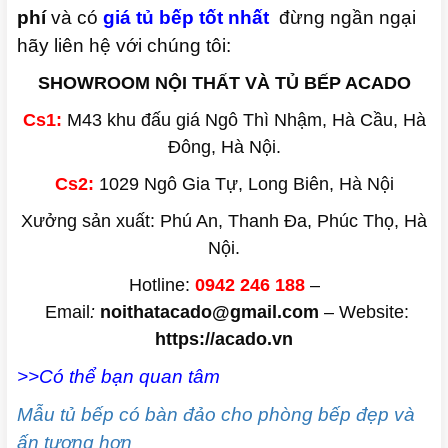
phí
và có
giá tủ bếp tốt nhất
đừng ngần ngại
hãy liên hệ với chúng tôi:
SHOWROOM NỘI THẤT VÀ TỦ BẾP ACADO
Cs1:
M43 khu đấu giá Ngô Thì Nhậm, Hà Cầu, Hà
Đông, Hà Nội.
Cs2:
1029 Ngô Gia Tự, Long Biên, Hà Nội
Xưởng sản xuất: Phú An, Thanh Đa, Phúc Thọ, Hà
Nội.
Hotline:
0942 246 188
–
Email
:
noithatacado@gmail.com
– Website:
https://acado.vn
>>Có thể bạn quan tâm
Mẫu tủ bếp có bàn đảo cho phòng bếp đẹp và
ấn tượng hơn