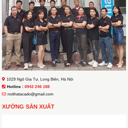
1029 Ngô Gia Tự, Long Biên, Hà Nội
Hotline :
0942 246 188
noithatacado@gmail.com
XƯỞNG SẢN XUẤT