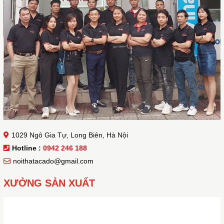
1029 Ngô Gia Tự, Long Biên, Hà Nội
Hotline :
0942 246 188
noithatacado@gmail.com
XƯỞNG SẢN XUẤT