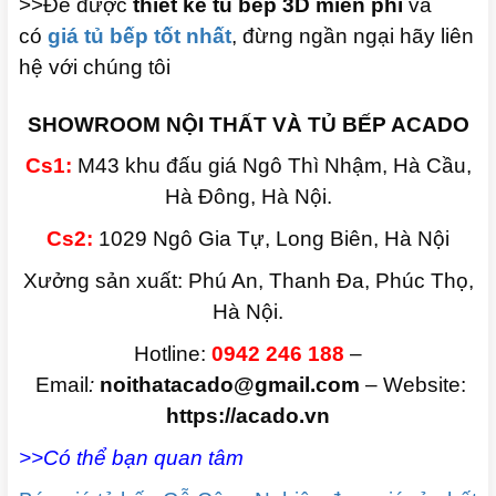
>>Để được
thiết kế tủ bếp 3D miễn phí
và
có
giá tủ bếp tốt nhất
, đừng ngần ngại hãy liên
hệ với chúng tôi
SHOWROOM NỘI THẤT VÀ TỦ BẾP ACADO
Cs1:
M43 khu đấu giá Ngô Thì Nhậm, Hà Cầu,
Hà Đông, Hà Nội.
Cs2:
1029 Ngô Gia Tự, Long Biên, Hà Nội
Xưởng sản xuất: Phú An, Thanh Đa, Phúc Thọ,
Hà Nội.
Hotline:
0942 246 188
–
Email
:
noithatacado@gmail.com
– Website:
https://acado.vn
>>Có thể bạn quan tâm