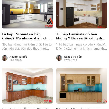
Tủ bếp Picomat có bền
Tủ bếp Laminate có bền
không? Ưu nhược điểm chi
không ? Bạn và tôi cùng đi
tiết
tìm hiểu - acado.vn
Nếu bạn đang tìm kiếm chất liệu tủ
" Tủ bếp Laminate có bền không?".
bếp hiện đại, bền đẹp theo thời
Đây là câu hỏi mà khách hàng khi
gian, nhựa Picomat...
đến với Acado...
Acado Tu bếp
Acado Tu bếp
17/06/2024
17/06/2024