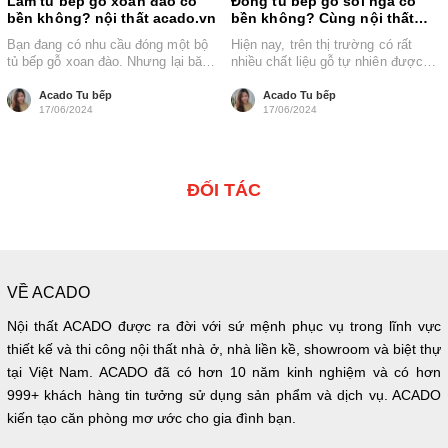
Làm tủ bếp gỗ xoan đào có
Đóng tủ bếp gỗ sồi nga có
bền không? nội thất acado.vn
bền không? Cùng nội thất
Acado đi tìm hiểu
Bạn đang có nhu cầu đóng một bộ
Hiện nay, trên thị trường có rất
tủ bếp gỗ xoan đào. Nhưng lại băn
nhiều chất liệu gỗ tự nhiên được
khoăn không...
nhập khẩu về để...
Acado Tu bếp
Acado Tu bếp
17/06/2024
17/06/2024
ĐỐI TÁC
VỀ ACADO
Nội thất ACADO được ra đời với sứ mệnh phục vụ trong lĩnh vực
thiết kế và thi công nội thất nhà ở, nhà liền kề, showroom và biệt thự
tại Việt Nam. ACADO đã có hơn 10 năm kinh nghiệm và có hơn
999+ khách hàng tin tưởng sử dụng sản phẩm và dịch vụ. ACADO
kiến tạo căn phòng mơ ước cho gia đình bạn.