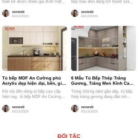
thiết kế được nhiều gia đình Việt
bếp màu đen đang trở thành lựa
lựa chọn để...
chọn nổi bật...
seoweb
seoweb
03/12/2025
03/12/2025
Tủ bếp MDF An Cường phủ
6 Mẫu Tủ Bếp Thép Tráng
Acrylic đẹp hiện đại, bền, giá
Gương, Tráng Men Kính Cao
tốt
Cấp, Hiện Đại nhất
Khi nói đến dòng tủ bếp cao cấp
Trong những năm gần đây, tủ bếp
hiện nay, tủ bếp MDF An Cường
thép tráng gương đang dần trở
phủ Acrylic luôn...
thành xu hướng mới thay...
seoweb
seoweb
03/12/2025
03/12/2025
ĐỐI TÁC