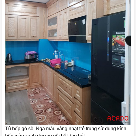
Tủ bếp gỗ sồi Nga màu vàng nhạt trẻ trung sử dụng kính
bếp màu xanh dương nổi bật, thu hút