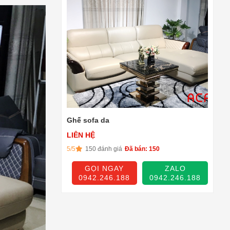
Ghế sofa da
LIÊN HỆ
5/5
150 đánh giá
Đã bán: 150
GỌI NGAY
ZALO
0942.246.188
0942.246.188