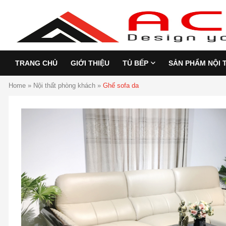
TRANG CHỦ
GIỚI THIỆU
TỦ BẾP
SẢN PHẨM NỘI 
Home
»
Nội thất phòng khách
»
Ghế sofa da