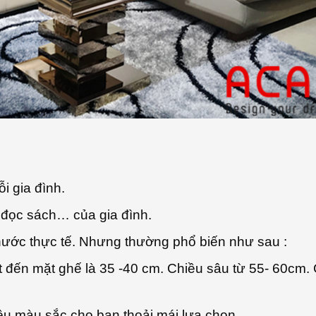
i gia đình.
i, đọc sách… của gia đình.
 thước thực tế. Nhưng thường phổ biến như sau :
t đến mặt ghế là 35 -40 cm. Chiều sâu từ 55- 60cm. 
ều màu sắc cho bạn thoải mái lựa chọn.