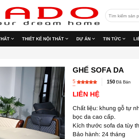
THẤT
THIẾT KẾ NỘI THẤT
DỰ ÁN
TIN TỨC
LI
GHẾ SOFA DA
5
150
Đã Bán
LIÊN HỆ
Chất liệu: khung gỗ tự n
bọc da cao cấp.
Kích thước sofa da tùy 
Bảo hành: 24 tháng