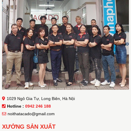
1029 Ngô Gia Tự, Long Biên, Hà Nội
Hotline :
0942 246 188
noithatacado@gmail.com
XƯỞNG SẢN XUẤT