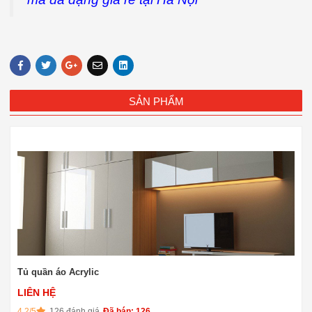
SẢN PHẨM
Tủ quần áo Acrylic
LIÊN HỆ
4.2/5
126 đánh giá
Đã bán: 126