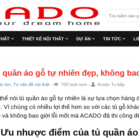
THẤT
THIẾT KẾ NỘI THẤT
DỰ ÁN
TIN TỨC
LI
 quần áo gỗ tự nhiên đẹp, không bao
in tức
,
Tư vấn đồ nội thất
-
700 lượt xem -
Acado Tu bếp
thể nói tủ quần áo gỗ tự nhiên là sự lựa chọn hàng
. Vì chúng có nhiều lợi thế hơn so với các tủ gỗ khá
 và không bao giời lỗi mốt mà ACADO đã thi công đ
 Ưu nhược điểm của tủ quần áo