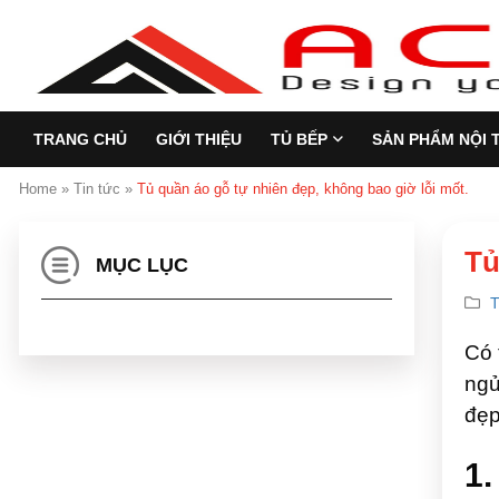
TRANG CHỦ
GIỚI THIỆU
TỦ BẾP
SẢN PHẨM NỘI 
Home
»
Tin tức
»
Tủ quần áo gỗ tự nhiên đẹp, không bao giờ lỗi mốt.
Tủ
MỤC LỤC
T
Có 
ngủ
đẹp
1.