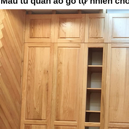
 Mẫu tủ quần áo gỗ tự nhiên ch