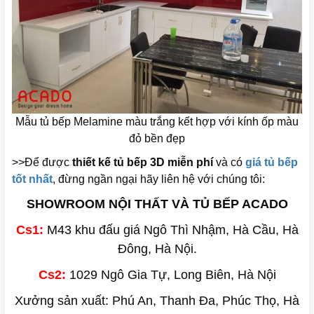
Mẫu tủ bếp Melamine màu trắng kết hợp với kính ốp màu
đỏ bền đẹp
>>Để được
thiết kế tủ bếp 3D miễn phí
và có
giá tủ bếp
tốt nhất
, đừng ngần ngại hãy liên hệ với chúng tôi:
SHOWROOM NỘI THẤT VÀ TỦ BẾP ACADO
Cs1:
M43 khu đấu giá Ngô Thì Nhậm, Hà Cầu, Hà
Đông, Hà Nội.
Cs2:
1029 Ngô Gia Tự, Long Biên, Hà Nội
Xưởng sản xuất: Phú An, Thanh Đa, Phúc Thọ, Hà