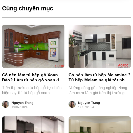
Cùng chuyên mục
Có nên làm tủ bếp gỗ Xoan
Có nên làm tủ bếp Melamine ?
Đào? Làm tủ bếp gỗ xoan đào
Tủ bếp Melamine giá tốt nhất
giá bao nhiêu?
tại Acado
Trên thị trường tủ bếp gỗ tự nhiên
Những dòng gỗ công nghiệp đang
hiện nay thì tủ bếp gỗ xoan
làm mưa làm gió trên thị trường
đào được nhiều người lựa...
làm tủ bếp hiện tại....
Nguyen Trang
Nguyen Trang
19/07/2024
19/07/2024