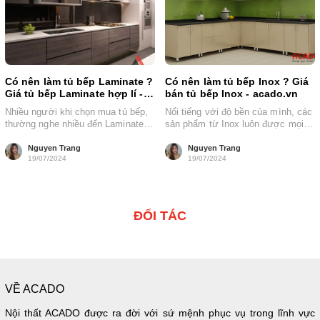
Có nên làm tủ bếp Laminate ?
Có nên làm tủ bếp Inox ? Giá
Giá tủ bếp Laminate hợp lí -
bán tủ bếp Inox - acado.vn
acado.vn
Nhiều người khi chọn mua tủ bếp,
Nổi tiếng với độ bền của mình, các
thường nghe nhiều đến Laminate.
sản phẩm từ Inox luôn được mọi
Tuy nhiên, không phải ai cũng...
người quan tâm....
Nguyen Trang
Nguyen Trang
19/07/2024
19/07/2024
ĐỐI TÁC
VỀ ACADO
Nội thất ACADO được ra đời với sứ mệnh phục vụ trong lĩnh vực