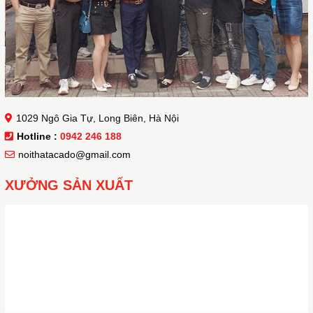
1029 Ngô Gia Tự, Long Biên, Hà Nội
Hotline :
0942 246 188
noithatacado@gmail.com
XƯỞNG SẢN XUẤT