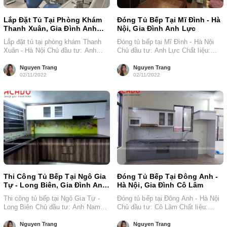
Lắp Đặt Tủ Tại Phòng Khám
Đóng Tủ Bếp Tại Mĩ Đình - Hà
Thanh Xuân, Gia Đình Anh
Nội, Gia Đình Anh Lực
Quang
Lắp đặt tủ tại phòng khám Thanh
Đóng tủ bếp tại Mĩ Đình - Hà Nội
Xuân - Hà Nội Chủ đầu tư: Anh
Chủ đầu tư: Anh Lực Chất liệu:
Quang Chất liệu:...
thùng nhựa...
Nguyen Trang
Nguyen Trang
02/11/2022
02/11/2022
Thi Công Tủ Bếp Tại Ngô Gia
Đóng Tủ Bếp Tại Đông Anh -
Tự - Long Biên, Gia Đình Anh
Hà Nội, Gia Đình Cô Lâm
Nam
Thi công tủ bếp tại Ngô Gia Tự -
Đóng tủ bếp tại Đông Anh - Hà Nội
Long Biên Chủ đầu tư: Anh Nam
Chủ đầu tư: Cô Lâm Chất liệu:
Chất liệu:...
Thùng inox...
Nguyen Trang
Nguyen Trang