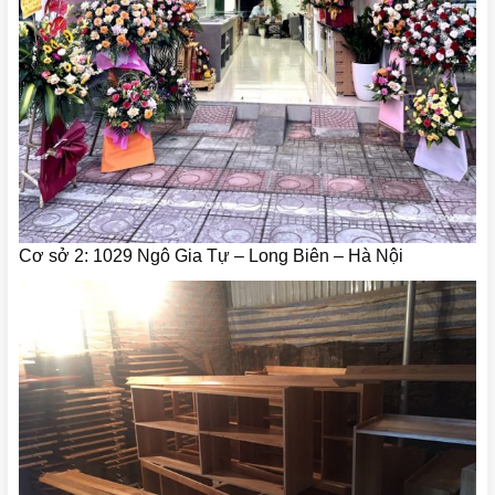
Cơ sở 2: 1029 Ngô Gia Tự – Long Biên – Hà Nội