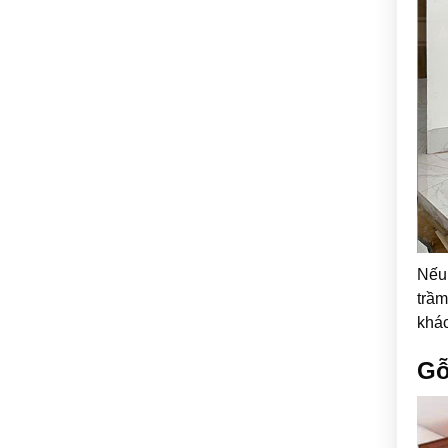
Nếu 
trầm
khác
Gỗ