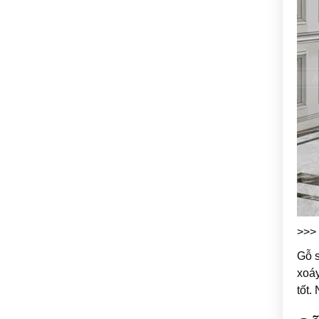
>>>
Gỗ s
xoáy
tốt.