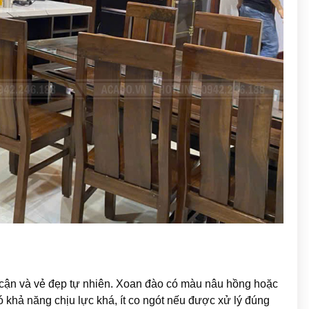
ếp cận và vẻ đẹp tự nhiên. Xoan đào có màu nâu hồng hoặc
ó khả năng chịu lực khá, ít co ngót nếu được xử lý đúng