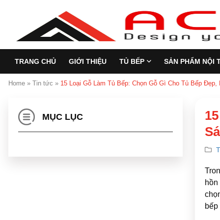
TRANG CHỦ
GIỚI THIỆU
TỦ BẾP
SẢN PHẨM NỘI 
Home
»
Tin tức
»
15 Loại Gỗ Làm Tủ Bếp: Chọn Gỗ Gì Cho Tủ Bếp Đẹp,
15
MỤC LỤC
Sá
T
Tron
hồn 
chọn
bếp 