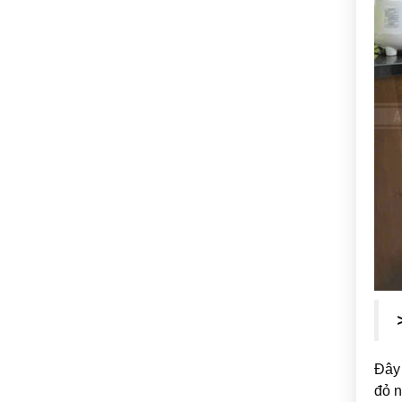
Đây 
đỏ n