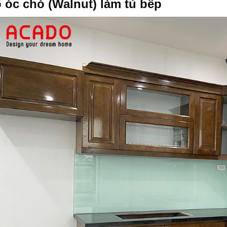
 óc chó (Walnut) làm tủ bếp