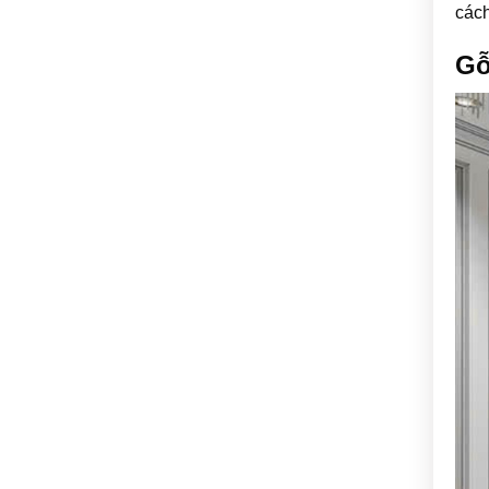
cách
Gỗ