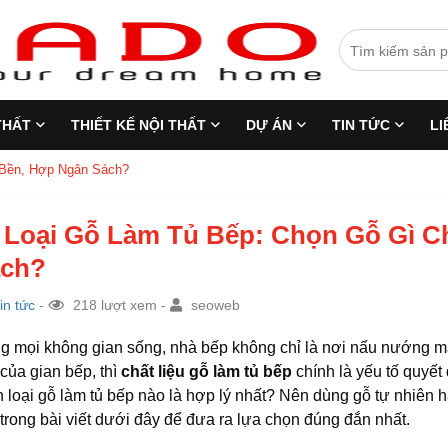
THẤT
THIẾT KẾ NỘI THẤT
DỰ ÁN
TIN TỨC
LI
 Bền, Hợp Ngân Sách?
 Loại Gỗ Làm Tủ Bếp: Chọn Gỗ Gì C
ch?
in tức
-
218 lượt xem -
seoweb
g mọi không gian sống, nhà bếp không chỉ là nơi nấu nướng mà cò
của gian bếp, thì
chất liệu gỗ làm tủ bếp
chính là yếu tố quyết 
 loại gỗ làm tủ bếp nào là hợp lý nhất? Nên dùng gỗ tự nhiên
trong bài viết dưới đây để đưa ra lựa chọn đúng đắn nhất.