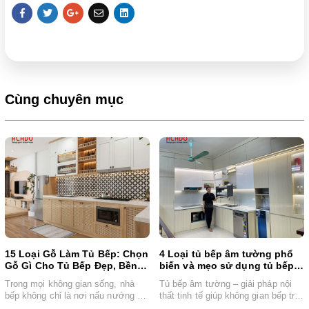
Cùng chuyên mục
15 Loại Gỗ Làm Tủ Bếp: Chọn
4 Loại tủ bếp âm tường phổ
Gỗ Gì Cho Tủ Bếp Đẹp, Bền,
biến và mẹo sử dụng tủ bếp
Hợp Ngân Sách?
âm bền đẹp
Trong mọi không gian sống, nhà
Tủ bếp âm tường – giải pháp nội
bếp không chỉ là nơi nấu nướng mà
thất tinh tế giúp không gian bếp trở
còn là "trái tim"...
nên rộng...