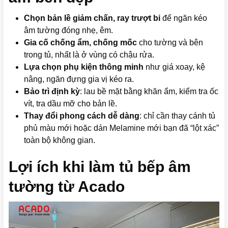
Chọn bản lề giảm chấn, ray trượt bi
để ngăn kéo
âm tường đóng nhẹ, êm.
Gia cố chống ẩm, chống mốc
cho tường và bên
trong tủ, nhất là ở vùng có chậu rửa.
Lựa chọn phụ kiện thông minh
như giá xoay, kệ
nâng, ngăn đựng gia vị kéo ra.
Bảo trì định kỳ
: lau bề mặt bằng khăn ẩm, kiểm tra ốc
vít, tra dầu mỡ cho bản lề.
Thay đổi phong cách dễ dàng
: chỉ cần thay cánh tủ
phủ màu mới hoặc dán Melamine mới bạn đã “lột xác”
toàn bộ không gian.
Lợi ích khi làm tủ bếp âm
tường từ Acado