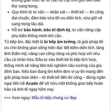
không gian thực tế: từ căn hộ city nhỏ gọn đến biệt
thự sang trọng.
Quy trình từ tư vấn — khảo sát — thiết kế — thi công
đạt chuẩn, đảm bảo vừa tối ưu diện tích, vừa giữ vẻ
sang trọng lâu dài.
Hỗ trợ
bảo hành, bảo trì định kỳ
, tư vấn nâng cấp
phụ kiện thông minh khi cần.
Tủ bếp âm, đặc biệt là
tủ bếp âm tường
, là giải pháp tối
ưu cho không gian sống hiện đại: tiết kiệm diện tích, tăng
tính thẩm mỹ, nâng cao công năng và phù hợp với nhu
cầu cá nhân hóa. Đầu tư vào thiết kế tủ bếp tích hợp,
thông minh sẽ nâng tầm trải nghiệm nấu nướng của gia
đình bạn. Nếu bạn đang tìm kiếm đơn vị uy tín mang đến
giải pháp toàn diện – từ thiết kế đến thi công – đừng ngần
ngại liên hệ
Acado
để sở hữu một không gian bếp hoàn
hảo và tinh tế ngay hôm nay.
>>> Xem ngay:
Mẫu tủ bếp chung cư đẹp