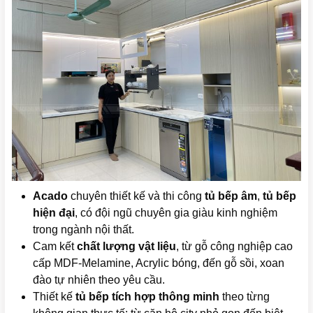
Acado
chuyên thiết kế và thi công
tủ bếp âm
,
tủ bếp
hiện đại
, có đội ngũ chuyên gia giàu kinh nghiệm
trong ngành nội thất.
Cam kết
chất lượng vật liệu
, từ gỗ công nghiệp cao
cấp MDF‑Melamine, Acrylic bóng, đến gỗ sồi, xoan
đào tự nhiên theo yêu cầu.
Thiết kế
tủ bếp tích hợp thông minh
theo từng