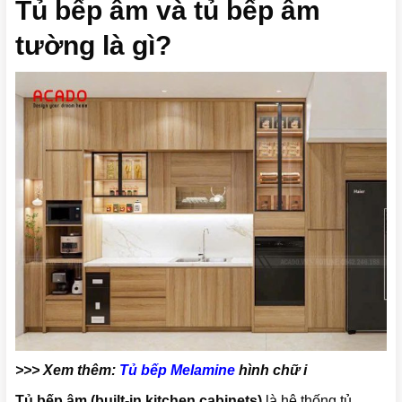
Tủ bếp âm và tủ bếp âm
tường là gì?
>>> Xem thêm:
Tủ bếp Melamine
hình chữ i
Tủ bếp âm (built‑in kitchen cabinets)
là hệ thống tủ