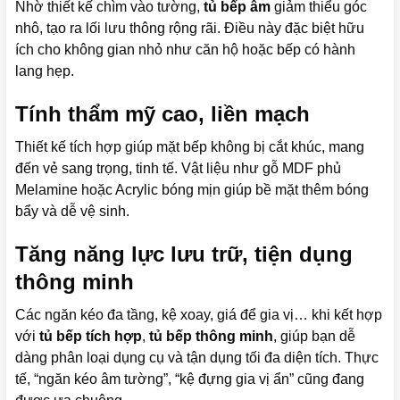
Nhờ thiết kế chìm vào tường,
tủ bếp âm
giảm thiểu góc
nhô, tạo ra lối lưu thông rộng rãi. Điều này đặc biệt hữu
ích cho không gian nhỏ như căn hộ hoặc bếp có hành
lang hẹp.
Tính thẩm mỹ cao, liền mạch
Thiết kế tích hợp giúp mặt bếp không bị cắt khúc, mang
đến vẻ sang trọng, tinh tế. Vật liệu như gỗ MDF phủ
Melamine hoặc Acrylic bóng mịn giúp bề mặt thêm bóng
bẩy và dễ vệ sinh.
Tăng năng lực lưu trữ, tiện dụng
thông minh
Các ngăn kéo đa tầng, kệ xoay, giá để gia vị… khi kết hợp
với
tủ bếp tích hợp
,
tủ bếp thông minh
, giúp bạn dễ
dàng phân loại dụng cụ và tận dụng tối đa diện tích. Thực
tế, “ngăn kéo âm tường”, “kệ đựng gia vị ẩn” cũng đang