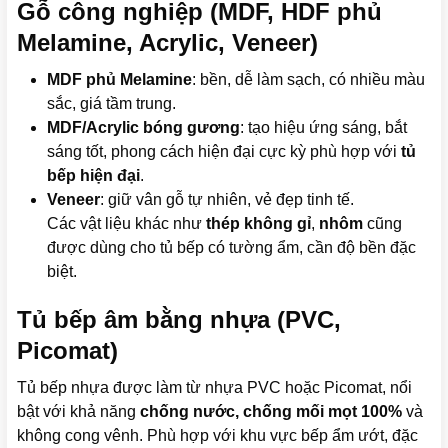
Gỗ công nghiệp (MDF, HDF phủ
Melamine, Acrylic, Veneer)
MDF phủ Melamine
: bền, dễ làm sạch, có nhiều màu
sắc, giá tầm trung.
MDF/Acrylic bóng gương
: tạo hiệu ứng sáng, bắt
sáng tốt, phong cách hiện đại cực kỳ phù hợp với
tủ
bếp hiện đại
.
Veneer
: giữ vân gỗ tự nhiên, vẻ đẹp tinh tế.
Các vật liệu khác như
thép không gỉ
,
nhôm
cũng
được dùng cho tủ bếp có tường ẩm, cần độ bền đặc
biệt.
Tủ bếp âm bằng nhựa (PVC,
Picomat)
Tủ bếp nhựa được làm từ nhựa PVC hoặc Picomat, nổi
bật với khả năng
chống nước, chống mối mọt 100%
và
không cong vênh. Phù hợp với khu vực bếp ẩm ướt, đặc